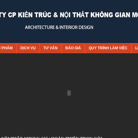
N PHẨM
DỊCH VỤ
TƯ VẤN
BÁO GIÁ
QUY TRÌNH LÀM VIỆC
L