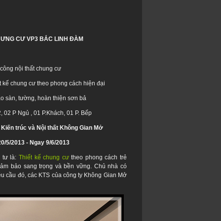
HƯNG CƯ VP3 BẮC LINH ĐÀM
ông nội thất chung cư
ết kế chung cư theo phong cách hiện đại
ạo sàn, tường, hoàn thiện sơn bả
02 P Ngủ , 01 P.Khách, 01 P. Bếp
 Kiến trúc và Nội thất Không Gian Mở
20/5/2013 - Ngay 9/6/2013
 tư là:
Thiết kế chung cư
theo phong cách trẻ
 đảm bảo sang trọng và bền vững. Chủ nhà có
ừ yêu cầu đó, các KTS của công ty Không Gian Mở