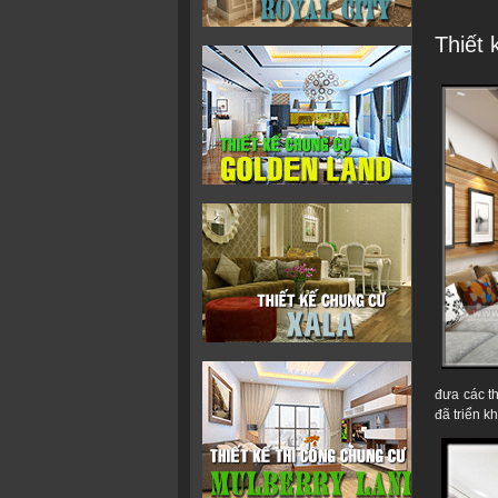
Thiết 
đưa các th
đã triển k