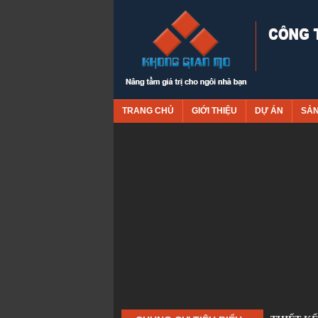
TRANG CHỦ
GIỚI THIỆU
DỰ ÁN
SẢ