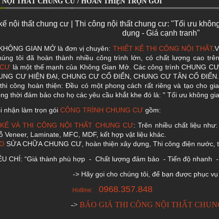
 NỘI THẤT CHUNG CƯ / HOÀN THIỆN TRỌN GÓI
kế nội thất chung cư | Thi công nội thất chung cư: "Tối ưu khôn
dụng - Giá cạnh tranh"
 KHÔNG GIAN MỞ là đơn vị chuyên:
THIẾT KẾ THI CÔNG NỘI THẤT
.
úng tôi đã hoàn thành nhiều công trình lớn, có chất lượng cao trê
 CƯ
là một thế mạnh của Không Gian Mở. Các công trình CHUNG CƯ đ
UNG CƯ HIỆN ĐẠI, CHUNG CƯ CỔ ĐIỂN, CHUNG CƯ TÂN CỔ ĐIỂN. Mỗ
, thi công hoàn thiện: Đều có một phong cách rất riêng và tạo cho g
ng thời đảm bảo cho họ các yêu cầu khắt khe đó là: " Tối ưu không gian
i nhận làm trọn gói
CÔNG TRÌNH CHUNG CƯ
gồm:
 KẾ VÀ THI CÔNG NỘI THẤT CHUNG CƯ
: Trên nhiều chất liệu nh
ỗ Veneer, Laminate, MFC, MDF, kết hợp vật liệu khác.
ẠO
SỬA CHỮA CHUNG CƯ, hoàn thiện xây dựng, Thi công điện nước, t
ÊU CHÍ: “Giá thành phù hợp - Chất lượng đảm bảo - Tiến độ nhanh - 
ãy gọi cho chúng tôi, để bạn được phục vụ (
0968.357.848
otline:
->
BÁO GIÁ THI CÔNG NỘI THẤT CHUN