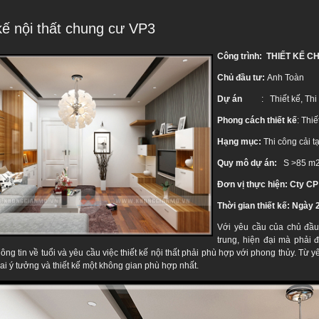
kế nội thất chung cư VP3
Công trình:
THIẾT KẾ C
Chủ đầu tư:
Anh Toàn
Dự án
: Thiết kế, Thi c
Phong cách thiết kế
: Thi
Hạng mục:
Thi công cải t
Quy mô dự án:
S >85 m2, 
Đơn vị thực hiện: Cty CP
Thời gian thiết kế: Ngày 
Với yêu cầu của chủ đầu
trung, hiện đại mà phải
ông tin về tuổi và yêu cầu việc thiết kế nội thất phải phù hợp với phong thủy. T
hai ý tưởng và thiết kế một không gian phù hợp nhất.