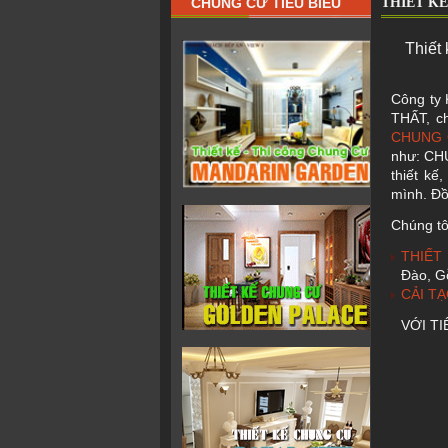
CHUNG CƯ TIÊU BIỂU
THIẾT KẾ
Thiết 
Công ty
THẤT, ch
CHUNG
như: CH
thiết kế
mình. Đồ
Chúng tô
THIẾT
Đào, G
CẢI T
VỚI TI
-> H
H