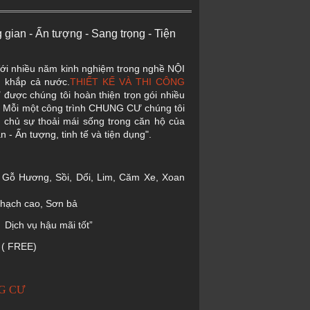
g gian - Ấn tượng - Sang trọng - Tiện
Với nhiều năm kinh nghiệm trong nghề NỘI
n khắp cả nước.
THIẾT KẾ VÀ THI CÔNG
ược chúng tôi hoàn thiện trọn gói nhiều
i một công trình CHUNG CƯ chúng tôi
ia chủ sự thoải mái sống trong căn hộ của
 - Ấn tượng, tinh tế và tiện dụng".
ư: Gỗ Hương, Sồi, Dổi, Lim, Căm Xe, Xoan
hạch cao, Sơn bả
Dịch vụ hậu mãi tốt”
 FREE)
G CƯ