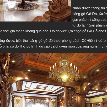
Nhận được thông tin c
bằng gỗ Gõ Đỏ, Xưởn
giải pháp thi công sa
tư đó là: ” Sản phẩm đ
g thời giá thành không quá cao. Do đó việc lựa chọn gỗ Gõ Đỏ cho Că
ông được biệt thự bằng gỗ gõ đỏ theo phong cách Cổ Điển ( có pha
 phải có đội thợ có trình độ cao và chuyên môn của làng nghề mỹ n