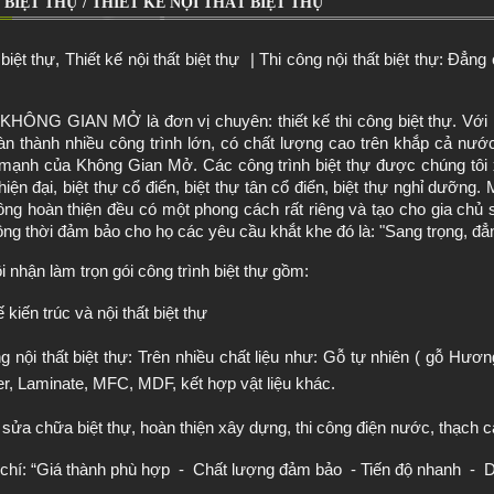
 BIỆT THỰ / THIẾT KẾ NỘI THẤT BIỆT THỰ
biệt thự, Thiết kế nội thất biệt thự  | Thi công nội thất biệt thự: Đẳn
KHÔNG GIAN MỞ là đơn vị chuyên: thiết kế thi công biệt thự. Với 
àn thành nhiều công trình lớn, có chất lượng cao trên khắp cả nước. T
mạnh của Không Gian Mở. Các công trình biệt thự được chúng tôi xâ
hiện đại, biệt thự cổ điển, biệt thự tân cổ điển, biệt thự nghỉ dưỡng. M
công hoàn thiện đều có một phong cách rất riêng và tạo cho gia chủ s
ng thời đảm bảo cho họ các yêu cầu khắt khe đó là: "Sang trọng, đẳng
i nhận làm trọn gói công trình biệt thự gồm: 
 kiến trúc và nội thất biệt thự
g nội thất biệt thự: Trên nhiều chất liệu như: Gỗ tự nhiên ( gỗ Hươ
r, Laminate, MFC, MDF, kết hợp vật liệu khác.
 sửa chữa biệt thự, hoàn thiện xây dựng, thi công điện nước, thạch ca
 chí: “Giá thành phù hợp  -  Chất lượng đảm bảo  - Tiến độ nhanh  -  D