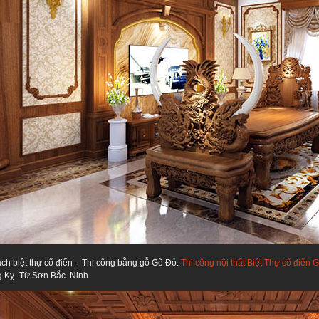
ch biệt thự cổ điển – Thi công bằng gỗ Gõ Đỏ.
Thi công nội thất Biệt Thự cổ điển
g Kỵ -Từ Sơn Bắc Ninh