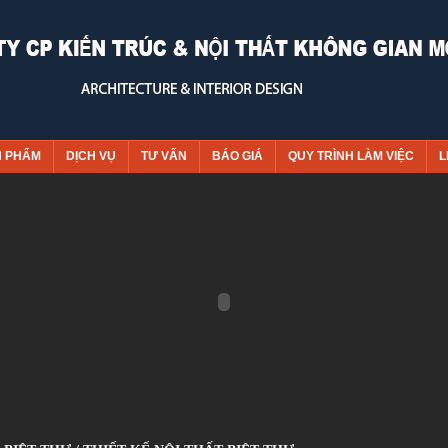
N PHẨM
DỊCH VỤ
TƯ VẤN
BÁO GIÁ
QUY TRÌNH LÀM VIỆC
L