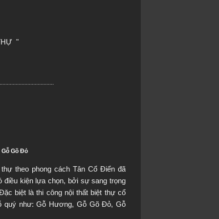
HỰ  "
.....................................
ự Gỗ Gõ Đỏ
ệt thự theo phong cách Tân Cổ Điển đã 
 điều kiện lựa chọn, bởi sự sang trọng 
c biệt là thi công nội thất biệt thự cổ 
 gỗ quý như: Gỗ Hương, Gỗ Gõ Đỏ, Gỗ 