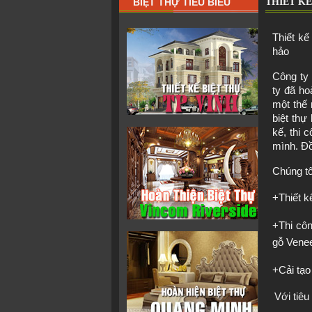
BIỆT THỰ TIÊU BIỂU
THIẾT KẾ
Thiết kế 
hảo
Công ty 
ty đã ho
một thế 
biệt thự 
kế, thi 
mình. Đồ
Chúng tô
+Thiết kế
+Thi côn
gỗ Venee
+Cải tạo
Với tiêu