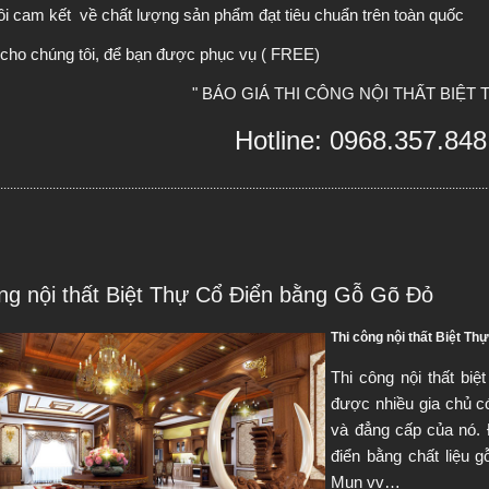
ôi cam kết  về chất lượng sản phẩm đạt tiêu chuẩn trên toàn quốc
 cho chúng tôi, để bạn được phục vụ ( FREE)
" BÁO GIÁ THI CÔNG NỘI THẤT BIỆT T
Hotline: 0968.357.848
......................................................................................................................................................
ông nội thất Biệt Thự Cổ Điển bằng Gỗ Gõ Đỏ
Thi công nội thất Biệt Th
Thi công nội thất bi
được nhiều gia chủ có
và đẳng cấp của nó. Đặ
điển bằng chất liệu
Mun vv…