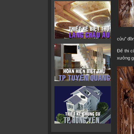
cửu” đồn
Để thi c
xưởng gỗ