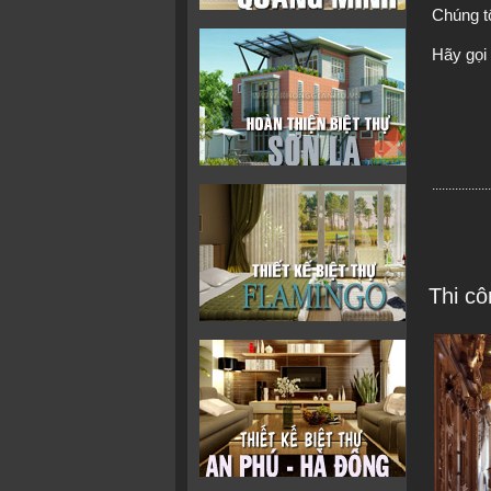
Chúng t
Hãy gọi
.................
Thi c