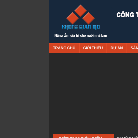
TRANG CHỦ
GIỚI THIỆU
DỰ ÁN
SẢ