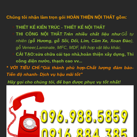
Chúng tôi nhận làm trọn gói
HOÀN THIỆN NỘI THẤT
gồm:
THIẾT KẾ KIẾN TRÚC
-
THIẾT KẾ NỘI THẤT
THI CÔNG NỘI THẤT
:
Trên nhiều chất liệu như
:
Gỗ tự
nhiên (
gỗ Hương, gỗ Sồi, Dổi, Lim, Căm Xe, Xoan Đào
),
gỗ
Veneer
,
Laminate
, MFC, MDF, kết hợp vật liệu khác.
CẢI TẠO:sửa chữa cải tạo nhà,hoàn thiện xây dựng, Thi
công điện nước, thạch cao vv...
* VỚI TIÊU CHÍ:
“Giá thành phù hợp-Chất lượng đảm bảo-
Tiến độ nhanh- Dịch vụ hậu mãi tốt”
Hãy gọi cho chúng tôi, để bạn được phục vụ tốt nhất!