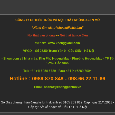
CÔNG TY CP KIẾN TRÚC VÀ NỘI THẤT KHÔNG GIAN MỞ
“Nâng tầm giá trị cho ngôi nhà bạn”
Nội thất văn phòng
>>
Nội thất tân cổ điển
Website:
www.khonggianmo.vn
- VPGD : Số 25/50 Trung Yên 9 - Cầu Giấy - Hà Nội
- Showroom và Nhà máy: Khu Phố Hương Mạc - Phường Hương Mạc - TP Từ
Sơn - Bắc Ninh
Tell:
+84 (4) 6250 6789 -
Fax:
+84 (4) 6289 7004
Hotline : 0989.870.848 - 098.66.22.11.66
Email
:
noithat@khonggianmo.vn
Số Giấy chứng nhân đăng ký kinh doanh số 0105 269 819, Cấp ngày 21/4/2011 -
Cấp tại: Sở kế hoạch và Đầu tư TP Hà Nội