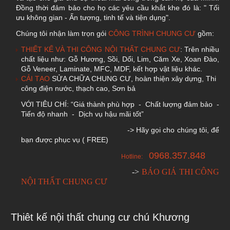
Đồng thời đảm bảo cho họ các yêu cầu khắt khe đó là: " Tối
ưu không gian - Ấn tượng, tinh tế và tiện dụng".
Chúng tôi nhận làm trọn gói
CÔNG TRÌNH CHUNG CƯ
gồm:
THIẾT KẾ VÀ THI CÔNG NỘI THẤT CHUNG CƯ
: Trên nhiều
chất liệu như: Gỗ Hương, Sồi, Dổi, Lim, Căm Xe, Xoan Đào,
Gỗ Veneer, Laminate, MFC, MDF, kết hợp vật liệu khác.
CẢI TẠO
SỬA CHỮA CHUNG CƯ, hoàn thiện xây dựng, Thi
công điện nước, thạch cao, Sơn bả
VỚI TIÊU CHÍ: “Giá thành phù hợp - Chất lượng đảm bảo -
Tiến độ nhanh - Dịch vụ hậu mãi tốt”
-> Hãy gọi cho chúng tôi, để
bạn được phục vụ ( FREE)
0968.357.848
Hotline:
->
BÁO GIÁ THI CÔNG
NỘI THẤT CHUNG CƯ
Thiêt kế nội thất chung cư chú Khương