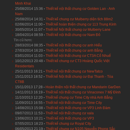
Minh Khai
25/08/2014 15:36
-
Thiết kế nội thất chung cư Golden Lan - Anh
Nam
25/08/2014 14:31
-
Thiết kế chung cư Mulberry diện tích 88m2
02/06/2014 11:00
-
Thiết kế hoàn thiện chung cư 113 Trung Kính
30/05/2014 11:07
-
Thiết kế Nội thất chung cư Mulberry Lane
18/04/2014 08:59
-
Thiết kế nội thất chung cư Nam Đô
Tin cũ hơn:
28/03/2014 08:35
-
Thiết kế nội thất chung cư anh Hiếu
27/03/2014 16:20
-
Thiết kế nội thất chung cư anh Bằng
03/01/2014 11:03
-
Thiết kế nội thất chung cư CT3A Cổ Nhuế
10/12/2013 20:48
-
Thiết kế chung cư CT3 Hoàng Quốc Việt
Residentals
25/11/2013 16:21
-
Thiết kế nội thất chung cư NewTatco
15/11/2013 18:52
-
Thiết kế Nội thất chung cư Đại Thanh - Tòa
CT8B
15/11/2013 17:28
-
Hoàn thiện nội thất chung cư Mandarin GarDen
14/11/2013 16:19
-
Thiết kế nội thất chung cư Vinaconex 7 Mỹ Đình
11/10/2013 12:20
-
Thiết kế chung cư Time City nhà Anh Bằng
11/09/2013 16:55
-
Thiết kế nội thất chung cư Time City
14/08/2013 15:08
-
Thiết kế nội thất chung cư VP3 Linh Đàm
09/07/2013 11:53
-
Thiết kế nội thất chung cư xala
13/06/2013 10:21
-
Thiết kế nội thất chung cư VP3
07/05/2013 18:23
-
Thiết kế chung cư Royal City
06/05/2013 21:19
-
Thiết kế chung cư N105 Nguyễn Phong Sắc