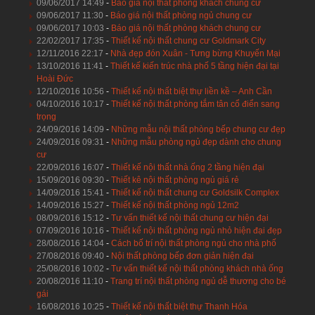
09/06/2017 14:49
-
Báo giá nội thất phòng khách chung cư
09/06/2017 11:30
-
Báo giá nội thất phòng ngủ chung cư
09/06/2017 10:03
-
Báo giá nội thất phòng khách chung cư
22/02/2017 17:35
-
Thiết kế nội thất chung cư Goldmark City
12/11/2016 22:17
-
Nhà đẹp đón Xuân - Tưng bừng Khuyến Mại
13/10/2016 11:41
-
Thiết kế kiến trúc nhà phố 5 tầng hiện đại tại
Hoài Đức
12/10/2016 10:56
-
Thiết kế nội thất biệt thự liền kề – Anh Cần
04/10/2016 10:17
-
Thiết kế nội thất phòng tắm tân cổ điển sang
trọng
24/09/2016 14:09
-
Những mẫu nội thất phòng bếp chung cư đẹp
24/09/2016 09:31
-
Những mẫu phòng ngủ đẹp dành cho chung
cư
22/09/2016 16:07
-
Thiết kế nội thất nhà ống 2 tầng hiện đại
15/09/2016 09:30
-
Thiết kê nội thất phòng ngủ giá rẻ
14/09/2016 15:41
-
Thiết kế nội thất chung cư Goldsilk Complex
14/09/2016 15:27
-
Thiết kế nội thất phòng ngủ 12m2
08/09/2016 15:12
-
Tư vấn thiết kế nội thất chung cư hiện đại
07/09/2016 10:16
-
Thiết kế nội thất phòng ngủ nhỏ hiện đại đẹp
28/08/2016 14:04
-
Cách bố trí nội thất phòng ngủ cho nhà phố
27/08/2016 09:40
-
Nội thất phòng bếp đơn giản hiện đại
25/08/2016 10:02
-
Tư vấn thiết kế nội thất phòng khách nhà ống
20/08/2016 11:10
-
Trang trí nội thất phòng ngủ dễ thương cho bé
gái
16/08/2016 10:25
-
Thiết kế nội thất biệt thự Thanh Hóa