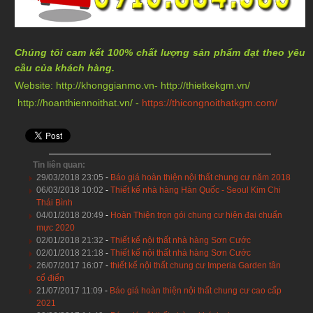
Chúng tôi cam kết 100% chất lượng sản phẩm đạt theo yêu
cầu của khách hàng.
Website:
http://khonggianmo.vn
-
http://thietkekgm.vn/
http://hoanthiennoithat.vn/
-
https://thicongnoithatkgm.com/
Tin liên quan:
29/03/2018 23:05
-
Báo giá hoàn thiện nội thất chung cư năm 2018
06/03/2018 10:02
-
Thiết kế nhà hàng Hàn Quốc - Seoul Kim Chi
Thái Bình
04/01/2018 20:49
-
Hoàn Thiện trọn gói chung cư hiện đại chuẩn
mực 2020
02/01/2018 21:32
-
Thiết kế nội thất nhà hàng Sơn Cước
02/01/2018 21:18
-
Thiết kế nội thất nhà hàng Sơn Cước
26/07/2017 16:07
-
thiết kế nội thất chung cư Imperia Garden tân
cổ điển
21/07/2017 11:09
-
Báo giá hoàn thiện nội thất chung cư cao cấp
2021