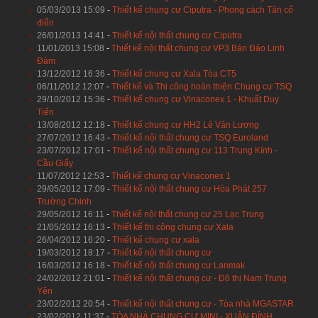
05/03/2013 15:09
-
Thiết kế chung cư Ciputra - Phong cách Tân cổ
điển
26/01/2013 14:41
-
Thiết kế nội thất chung cư Ciputra
11/01/2013 15:08
-
Thiết kế nội thất chung cư VP3 Bán Đảo Linh
Đàm
13/12/2012 16:36
-
Thiết kế chung cư Xala Tòa CT5
06/11/2012 12:07
-
Thiết kế và Thi công hoàn thiện Chung cư TSQ
29/10/2012 15:36
-
Thiết kế chung cư Vinaconex 1 - Khuất Duy
Tiến
13/08/2012 12:18
-
Thiết kế chung cư HH2 Lê Văn Lương
27/07/2012 16:43
-
Thiết kế nội thất chung cư TSQ Euroland
23/07/2012 17:01
-
Thiết kế nội thất chung cư 113 Trung Kính -
Cầu Giấy
11/07/2012 12:53
-
Thiết kế chung cư Vinaconex 1
29/05/2012 17:09
-
Thiết kế nội thất chung cư Hòa Phát 257
Trường Chinh
29/05/2012 16:11
-
Thiết kế nội thất chung cư 25 Lạc Trung
21/05/2012 16:13
-
Thiết kế thi công chung cư Xala
26/04/2012 16:20
-
Thiết kế chung cư xala
19/03/2012 18:17
-
Thiết kế nội thất chung cư
16/03/2012 16:18
-
Thiết kế nội thất chung cư Lanmak
24/02/2012 21:01
-
Thiết kế nội thất chung cư - Đô thị Nam Trung
Yên
23/02/2012 20:54
-
Thiết kế nội thất chung cư - Tòa nhà MGASTAR
23/02/2012 11:37
-
TÒA NHÀ CHUNG CƯ MINI - XUÂN ĐỈNH