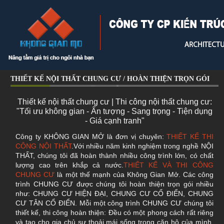
THIẾT KẾ NỘI THẤT CHUNG CƯ / HOÀN THIỆN TRỌN GÓI
Thiết kế nội thất chung cư | Thi công nội thất chung cư:
"Tối ưu không gian - Ấn tượng - Sang trọng - Tiện dụng
- Giá cạnh tranh"
Công ty KHÔNG GIAN MỞ là đơn vị chuyên:
THIẾT KẾ THI
CÔNG NỘI THẤT
.Với nhiều năm kinh nghiệm trong nghề NỘI
THẤT, chúng tôi đã hoàn thành nhiều công trình lớn, có chất
lượng cao trên khắp cả nước.
THIẾT KẾ VÀ THI CÔNG
CHUNG CƯ
là một thế mạnh của Không Gian Mở. Các công
trình CHUNG CƯ được chúng tôi hoàn thiện trọn gói nhiều
như: CHUNG CƯ HIỆN ĐẠI, CHUNG CƯ CỔ ĐIỂN, CHUNG
CƯ TÂN CỔ ĐIỂN. Mỗi một công trình CHUNG CƯ chúng tôi
thiết kế, thi công hoàn thiện: Đều có một phong cách rất riêng
và tạo cho gia chủ sự thoải mái sống trong căn hộ của mình.