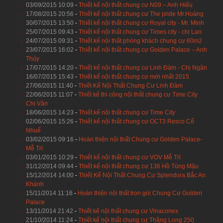
03/09/2015 10:09
-
Thiết kế nội thất chung cư N09 – Anh Hiếu
17/08/2015 20:56
-
Thiết kế nội thất chung cư The pride Mr.Hoàng
30/07/2015 13:50
-
Thiết kế nội thất chung cư Royal city - Mr. Minh
25/07/2015 09:43
-
Thiết kế nội thất chung cư Times city - chị Lan
24/07/2015 09:31
-
Thiết kế nội thất phòng khách chung cư 60m2
23/07/2015 16:02
-
Thiết kế nội thất chung cư Golden Palace – Anh
Thủy
17/07/2015 14:20
-
Thiết kế nội thất chung cư Linh Đàm - Chị Ngân
16/07/2015 15:43
-
Thiết kế nội thất chung cư mới nhất 2015
27/06/2015 11:40
-
Thiết Kế Nội Thất Chung Cư Linh Đàm
22/06/2015 11:07
-
Thiết kế thi công nội thất chung cư Time City
Chị Vân
18/06/2015 14:23
-
Thiết kế nội thất chung cư Time City
02/06/2015 15:26
-
Thiết kế nội thất chung cư OCT3 Resco Cổ
Nhuế
03/02/2015 09:16
-
Hoàn thiện nội thất Chung cư Golden Palace-
Mễ Trì
03/01/2015 10:29
-
Thiết kế nội thất chung cư VOV Mễ Trì
31/12/2014 09:44
-
Thiết kế nội thất chung cư 136 Hồ Tùng Mậu
15/12/2014 14:00
-
Thiết Kế Nội Thất Chung Cư Splendora Bắc An
Khánh
15/11/2014 11:16
-
Hoàn thiện nội thất trọn gói Chung Cư Golden
Palace
13/11/2014 21:42
-
Thiết kế nội thất chung cư Vinaconex
21/10/2014 11:24
-
Thiết kế nội thất chung cư Thăng Long 250