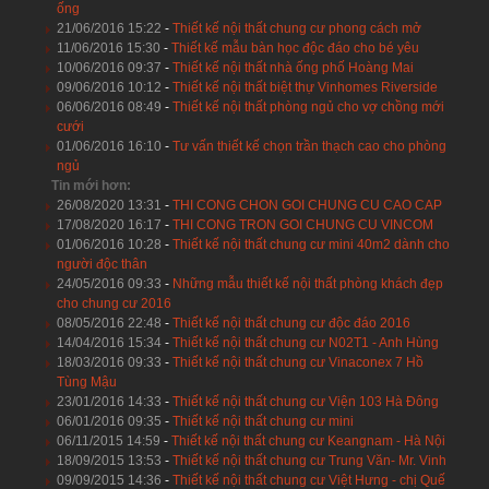
ống
21/06/2016 15:22
-
Thiết kế nội thất chung cư phong cách mở
11/06/2016 15:30
-
Thiết kế mẫu bàn học độc đáo cho bé yêu
10/06/2016 09:37
-
Thiết kế nội thất nhà ống phố Hoàng Mai
09/06/2016 10:12
-
Thiết kế nội thất biệt thự Vinhomes Riverside
06/06/2016 08:49
-
Thiết kế nội thất phòng ngủ cho vợ chồng mới
cưới
01/06/2016 16:10
-
Tư vấn thiết kế chọn trần thạch cao cho phòng
ngủ
Tin mới hơn:
26/08/2020 13:31
-
THI CONG CHON GOI CHUNG CU CAO CAP
17/08/2020 16:17
-
THI CONG TRON GOI CHUNG CU VINCOM
01/06/2016 10:28
-
Thiết kế nội thất chung cư mini 40m2 dành cho
người độc thân
24/05/2016 09:33
-
Những mẫu thiết kế nội thất phòng khách đẹp
cho chung cư 2016
08/05/2016 22:48
-
Thiết kế nội thất chung cư độc đáo 2016
14/04/2016 15:34
-
Thiết kế nội thất chung cư N02T1 - Anh Hùng
18/03/2016 09:33
-
Thiết kế nội thất chung cư Vinaconex 7 Hồ
Tùng Mậu
23/01/2016 14:33
-
Thiết kế nội thất chung cư Viện 103 Hà Đông
06/01/2016 09:35
-
Thiết kế nội thất chung cư mini
06/11/2015 14:59
-
Thiết kế nội thất chung cư Keangnam - Hà Nội
18/09/2015 13:53
-
Thiết kế nội thất chung cư Trung Văn- Mr. Vinh
09/09/2015 14:36
-
Thiết kế nội thất chung cư Việt Hưng - chị Quế