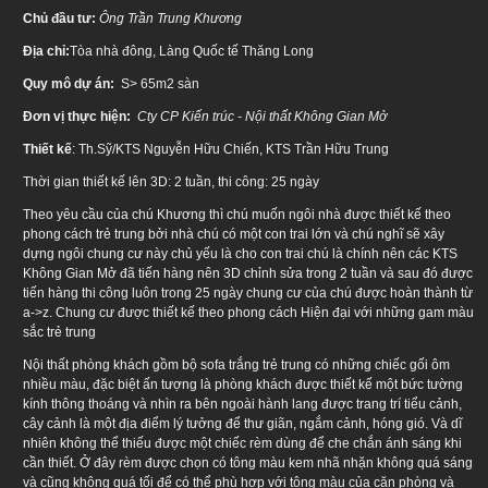
Chủ đầu tư:
Ông Trần Trung Khương
Địa chỉ:
Tòa nhà đông, Làng Quốc tế Thăng Long
Quy mô dự án:
S> 65m2 sàn
Đơn vị thực hiện:
Cty CP Kiến trúc - Nội thất Không Gian Mở
Thiết kế
: Th.Sỹ/KTS Nguyễn Hữu Chiến, KTS Trần Hữu Trung
Thời gian thiết kế lên 3D: 2 tuần, thi công: 25 ngày
Theo yêu cầu của chú Khương thì chú muốn ngôi nhà được thiết kế theo
phong cách trẻ trung bởi nhà chú có một con trai lớn và chú nghĩ sẽ xây
dựng ngôi chung cư này chủ yếu là cho con trai chú là chính nên các KTS
Không Gian Mở đã tiến hàng nên 3D chỉnh sửa trong 2 tuần và sau đó được
tiến hàng thi công luôn trong 25 ngày chung cư của chú được hoàn thành từ
a->z. Chung cư được thiết kế theo phong cách Hiện đại với những gam màu
sắc trẻ trung
Nội thất phòng khách gồm bộ sofa trắng trẻ trung có những chiếc gối ôm
nhiều màu, đặc biệt ấn tượng là phòng khách được thiết kế một bức tường
kính thông thoáng và nhìn ra bên ngoài hành lang được trang trí tiểu cảnh,
cây cảnh là một địa điểm lý tưởng để thư giãn, ngắm cảnh, hóng gió. Và dĩ
nhiên không thể thiếu được một chiếc rèm dùng để che chắn ánh sáng khi
cần thiết. Ở đây rèm được chọn có tông màu kem nhã nhặn không quá sáng
và cũng không quá tối để có thể phù hợp với tông màu của căn phòng và