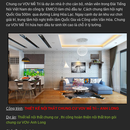
Chung cư VOV Mễ Trì là dự án nhà ở cho cán bộ, nhân viên trong Đài Tiếng
Nói Việt Nam do công ty EMICO làm chủ đầu tư. Cách chung tâm hội nghị
Quốc Gia 500m qua đường Láng Hòa Lạc. Ngay cạnh dự án khu vui chơi
giải trí, trung tâm hội nghị triển lãm Quốc Gia và Công viên Văn Hóa. Chung
cư VOV Mễ Trì hứa hẹn đầu tư sinh lời cao là chỗ ở lý tưởng.
Công trình
:
THIẾT KẾ NỘI THẤT CHUNG CƯ VOV Mễ Trì – ANH LONG
Dự án
:
Thiết kế nội thất chung cư , thi công hoàn thiện nội thất trọn gói
chung cư VOV- Anh Long