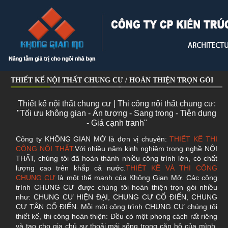
THIẾT KẾ NỘI THẤT CHUNG CƯ / HOÀN THIỆN TRỌN GÓI
Thiết kế nội thất chung cư | Thi công nội thất chung cư:
"Tối ưu không gian - Ấn tượng - Sang trọng - Tiện dụng
- Giá cạnh tranh"
Công ty KHÔNG GIAN MỞ là đơn vị chuyên:
THIẾT KẾ THI
CÔNG NỘI THẤT
.Với nhiều năm kinh nghiệm trong nghề NỘI
THẤT, chúng tôi đã hoàn thành nhiều công trình lớn, có chất
lượng cao trên khắp cả nước.
THIẾT KẾ VÀ THI CÔNG
CHUNG CƯ
là một thế mạnh của Không Gian Mở. Các công
trình CHUNG CƯ được chúng tôi hoàn thiện trọn gói nhiều
như: CHUNG CƯ HIỆN ĐẠI, CHUNG CƯ CỔ ĐIỂN, CHUNG
CƯ TÂN CỔ ĐIỂN. Mỗi một công trình CHUNG CƯ chúng tôi
thiết kế, thi công hoàn thiện: Đều có một phong cách rất riêng
và tạo cho gia chủ sự thoải mái sống trong căn hộ của mình.