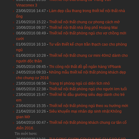
Vinaconex 3
23/06/2016 14:47
-
Làm đẹp cầu thang trong thiết kế nội thất nhà
ống
21/06/2016 15:22
-
Thiết kế nội thất chung cư phong cách mở
10/06/2016 09:37
-
Thiết kế nội thất nhà ống phố Hoàng Mai
06/06/2016 08:49
-
Thiết kế nội thất phòng ngủ cho vợ chồng mới
cưới
01/06/2016 16:10
-
Tư vấn thiết kế chọn trần thạch cao cho phòng
ngủ
01/06/2016 10:28
-
Thiết kế nội thất chung cư mini 40m2 dành cho
người độc thân
26/05/2016 09:45
-
Thi công nội thất đồ gỗ ngân hàng VPbank
24/05/2016 09:33
-
Những mẫu thiết kế nội thất phòng khách đẹp
cho chung cư 2016
23/05/2016 08:56
-
Trang trí phòng ngủ có diện tích nhỏ
08/05/2016 22:38
-
Thiết kế nội thất phòng ngủ cho người lơn tuổi
23/04/2016 15:47
-
Thiết kế tủ đầu giường siêu đẹp dành cho trẻ
em
23/04/2016 15:35
-
Thiết kế nội thất phòng ngủ theo xu hướng mới
21/04/2016 10:26
-
Siêu khuyến mại nhân dịp sinh nhật Không
gian Mở
16/04/2016 00:47
-
Thiết kế nội thất phòng khách chung cư tân cổ
điển 2016.
Tin mới hơn: