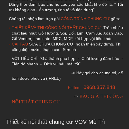
Đồng thời đảm bảo cho họ các yêu cầu khắt khe đó là: " Tối
ưu không gian - Ấn tượng, tinh tế và tiện dụng".
Chúng tôi nhận làm trọn gói
CÔNG TRÌNH CHUNG CƯ
gồm:
THIẾT KẾ VÀ THI CÔNG NỘI THẤT CHUNG CƯ
: Trên nhiều
chất liệu như: Gỗ Hương, Sồi, Dổi, Lim, Căm Xe, Xoan Đào,
Gỗ Veneer, Laminate, MFC, MDF, kết hợp vật liệu khác.
CẢI TẠO
SỬA CHỮA CHUNG CƯ, hoàn thiện xây dựng, Thi
công điện nước, thạch cao, Sơn bả
VỚI TIÊU CHÍ: “Giá thành phù hợp - Chất lượng đảm bảo -
Tiến độ nhanh - Dịch vụ hậu mãi tốt”
-> Hãy gọi cho chúng tôi, để
bạn được phục vụ ( FREE)
0968.357.848
Hotline:
->
BÁO GIÁ THI CÔNG
NỘI THẤT CHUNG CƯ
Thiết kế nội thất chung cư VOV Mễ Trì