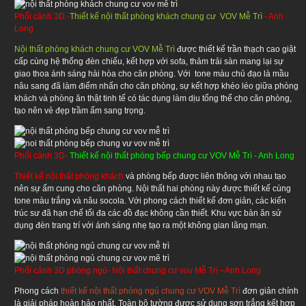
Phối cảnh 3D -
Thiết kế nội thất phòng khách chung cư VOV Mễ Trì
- Anh
Long
Nội thất phòng khách chung cư VOV Mễ Trì
được thiết kế trần thạch cao giật
cấp cùng hệ thống đèn chiếu, kết hợp với sofa, thảm trải sàn mang lại sự
giao thoa ánh sáng hài hòa cho căn phòng. Với tone màu chủ đạo là mầu
nâu sang đã làm điểm nhấn cho căn phòng, sự kết hợp khéo léo giữa phòng
khách và phòng ăn thật tinh tế có tác dụng làm dịu tổng thể cho căn phòng,
tạo nên vẻ đẹp trầm ấm sang trọng.
Phối cảnh 3D-
Thiết kế nội thất phòng bếp chung cư VOV Mễ Trì - Anh Long
Thiết kế nội thất phòng khách
và phòng bếp được liên thông với nhau tạo
nên sự ấm cung cho căn phòng. Nội thất hai phòng này được thiết kế cùng
tone màu trắng và nâu socola. Với phong cách thiết kế đơn giản, các kiến
trúc sư đã hạn chế tối đa các đồ đạc không cần thiết. Khu vực bàn ăn sử
dụng đèn trang trí với ánh sáng nhẹ tạo ra một không gian lãng mạn.
Phối cảnh 3D phòng ngủ- Nội thất chung cư vov Mễ Trì –Anh Long
Phong cách
thiết kế nội thất phòng ngủ chung cư VOV Mễ Trì
đơn giản chính
là giải pháp hoàn hảo nhất. Toàn bộ tường được sử dụng sơn trắng kết hợp