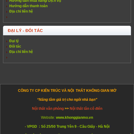
Hướng dẫn mua hàng/ Dịch vụ
Hướng dẫn thanh toán
Địa chỉ liên hệ
ĐẠI LÝ - ĐỐI TÁC
Đại lý
Đối tác
Địa chỉ liên hệ
CÔNG TY CP KIẾN TRÚC VÀ NỘI THẤT KHÔNG GIAN MỞ
“Nâng tầm giá trị cho ngôi nhà bạn”
Nội thất văn phòng
>>
Nội thất tân cổ điển
Website:
www.khonggianmo.vn
- VPGD : Số 25/50 Trung Yên 9 - Cầu Giấy - Hà Nội