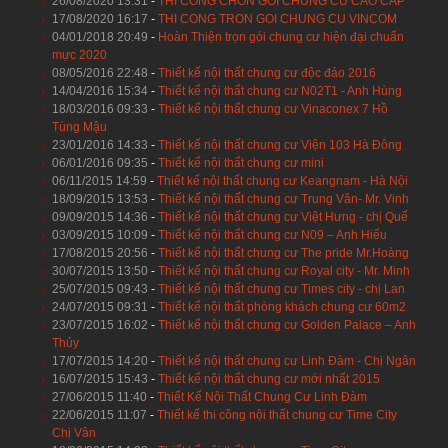
26/08/2020 13:31
-
THI CONG CHON GOI CHUNG CU CAO CAP
17/08/2020 16:17
-
THI CONG TRON GOI CHUNG CU VINCOM
04/01/2018 20:49
-
Hoàn Thiện trọn gói chung cư hiện đại chuẩn
mực 2020
08/05/2016 22:48
-
Thiết kế nội thất chung cư độc đáo 2016
14/04/2016 15:34
-
Thiết kế nội thất chung cư N02T1 - Anh Hùng
18/03/2016 09:33
-
Thiết kế nội thất chung cư Vinaconex 7 Hồ
Tùng Mậu
23/01/2016 14:33
-
Thiết kế nội thất chung cư Viện 103 Hà Đông
06/01/2016 09:35
-
Thiết kế nội thất chung cư mini
06/11/2015 14:59
-
Thiết kế nội thất chung cư Keangnam - Hà Nội
18/09/2015 13:53
-
Thiết kế nội thất chung cư Trung Văn- Mr. Vinh
09/09/2015 14:36
-
Thiết kế nội thất chung cư Việt Hưng - chị Quế
03/09/2015 10:09
-
Thiết kế nội thất chung cư N09 – Anh Hiếu
17/08/2015 20:56
-
Thiết kế nội thất chung cư The pride Mr.Hoàng
30/07/2015 13:50
-
Thiết kế nội thất chung cư Royal city - Mr. Minh
25/07/2015 09:43
-
Thiết kế nội thất chung cư Times city - chị Lan
24/07/2015 09:31
-
Thiết kế nội thất phòng khách chung cư 60m2
23/07/2015 16:02
-
Thiết kế nội thất chung cư Golden Palace – Anh
Thủy
17/07/2015 14:20
-
Thiết kế nội thất chung cư Linh Đàm - Chị Ngân
16/07/2015 15:43
-
Thiết kế nội thất chung cư mới nhất 2015
27/06/2015 11:40
-
Thiết Kế Nội Thất Chung Cư Linh Đàm
22/06/2015 11:07
-
Thiết kế thi công nội thất chung cư Time City
Chị Vân