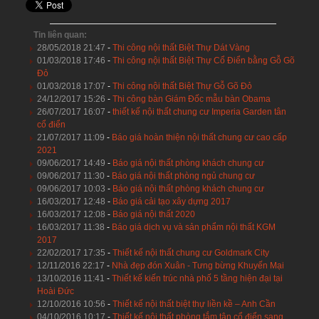
Tin liên quan:
28/05/2018 21:47
-
Thi công nội thất Biệt Thự Dát Vàng
01/03/2018 17:46
-
Thi công nội thất Biệt Thự Cổ Điển bằng Gỗ Gõ
Đỏ
01/03/2018 17:07
-
Thi công nội thất Biệt Thự Gỗ Gõ Đỏ
24/12/2017 15:26
-
Thi công bàn Giám Đốc mẫu bàn Obama
26/07/2017 16:07
-
thiết kế nội thất chung cư Imperia Garden tân
cổ điển
21/07/2017 11:09
-
Báo giá hoàn thiện nội thất chung cư cao cấp
2021
09/06/2017 14:49
-
Báo giá nội thất phòng khách chung cư
09/06/2017 11:30
-
Báo giá nội thất phòng ngủ chung cư
09/06/2017 10:03
-
Báo giá nội thất phòng khách chung cư
16/03/2017 12:48
-
Báo giá cải tạo xây dựng 2017
16/03/2017 12:08
-
Báo giá nội thất 2020
16/03/2017 11:38
-
Báo giá dịch vụ và sản phẩm nội thất KGM
2017
22/02/2017 17:35
-
Thiết kế nội thất chung cư Goldmark City
12/11/2016 22:17
-
Nhà đẹp đón Xuân - Tưng bừng Khuyến Mại
13/10/2016 11:41
-
Thiết kế kiến trúc nhà phố 5 tầng hiện đại tại
Hoài Đức
12/10/2016 10:56
-
Thiết kế nội thất biệt thự liền kề – Anh Cần
04/10/2016 10:17
-
Thiết kế nội thất phòng tắm tân cổ điển sang