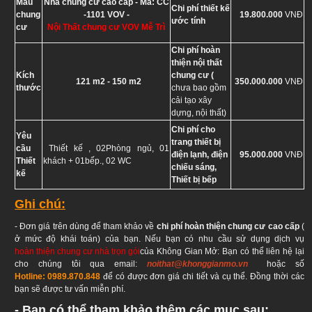
Mẫu
Nhà chung cư cao cấp - Mã: CC
Chi phí thiết kế
chung
-1101 VOV -
19.800.000
VNĐ
ước tính
cư
Nội Thất chung cư VOV Mễ Trì
Chi phí hoàn
thiện nội thất
Kích
chung cư (
121 m2 - 150 m2
350.000.000
VNĐ
thước
chưa bao gồm
cải tạo xây
dựng, nội thất)
Chi phí cho
Yêu
trang thiết bị
cầu
Thiết kế , 02Phòng ngủ, 01
điện lạnh, điện
95.000.000
VNĐ
Thiết
khách + 01bếp., 02 WC
chiếu sáng,
kế
Thiết bị bếp
Ghi chú:
- Đơn giá trên dùng để tham khảo về
chi phí hoàn thiện chung cư cao cấp
(
ở mức độ khái toán) của bạn. Nếu bạn có nhu cầu sử dụng dịch vụ
hoàn thiện chung cư nhà trọn gói
của Không Gian Mở: Bạn có thể liên hệ lại
cho chúng tôi qua email:
noithat@khonggianmo.vn
hoặc số
Hotline:
0989.870.848
để có được đơn giá chi tiết và cụ thể. Đồng thời các
bạn sẽ được tư vấn miễn phí.
- Bạn có thể tham khảo thêm các mục sau: