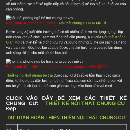
đồ nội thất được thết kế ngăn nắp và bài trí hợp lý để tạo hiệu quả tối đa cho
căn phòng.
Phối cảnh 3D phòng ngủ bé trai-
Nội thất chung cư VOV Mễ Trì
Bước sang độ tuổi đến trường, bé có rất nhiều sách vở và dụng cụ học tập
bên cạnh kho đồ chơi. Xem xét tổng thể căn phòng, KTS của
Nội thất Không
Gian Mở
đã thiết kế hệ thống lưu trữ vật dụng những tủ, hệ giá sách đa năng
và thuận tiện. Góc học tập của bé được thiết kế hướng ra cửa sổ tận dụng
ánh sáng rất tốt cho mắt bé khi học bài.
Phối cảnh 3D – Nội thất phòng ngủ bé trai chung cư VOV Mễ Trì
Thiết kê nội thất phòng bé trai
được các KTS thiết kế trần thạch cao cách
điệu, kết hợp giấy dãn tường ngộ nghĩ của các con số, hay những con vật
mà bé yêu thích tạo cho bé cảm giác vừa học vừa thỏa sức vui chơi.
CLICK VÀO ĐÂY ĐỂ XEM CÁC THIẾT KẾ
CHUNG CƯ:
THIẾT KẾ NÔI THẤT CHUNG CƯ
Đẹp
DỰ TOÁN HOÀN THIỆN THIỆN NỘI THẤT CHUNG CƯ