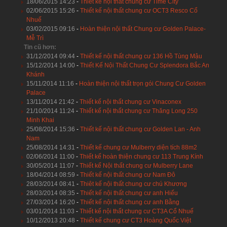
18/06/2015 14:23
-
Thiết kế nội thất chung cư Time City
02/06/2015 15:26
-
Thiết kế nội thất chung cư OCT3 Resco Cổ
Nhuế
03/02/2015 09:16
-
Hoàn thiện nội thất Chung cư Golden Palace-
Mễ Trì
Tin cũ hơn:
31/12/2014 09:44
-
Thiết kế nội thất chung cư 136 Hồ Tùng Mậu
15/12/2014 14:00
-
Thiết Kế Nội Thất Chung Cư Splendora Bắc An
Khánh
15/11/2014 11:16
-
Hoàn thiện nội thất trọn gói Chung Cư Golden
Palace
13/11/2014 21:42
-
Thiết kế nội thất chung cư Vinaconex
21/10/2014 11:24
-
Thiết kế nội thất chung cư Thăng Long 250
Minh Khai
25/08/2014 15:36
-
Thiết kế nội thất chung cư Golden Lan - Anh
Nam
25/08/2014 14:31
-
Thiết kế chung cư Mulberry diện tích 88m2
02/06/2014 11:00
-
Thiết kế hoàn thiện chung cư 113 Trung Kính
30/05/2014 11:07
-
Thiết kế Nội thất chung cư Mulberry Lane
18/04/2014 08:59
-
Thiết kế nội thất chung cư Nam Đô
28/03/2014 08:41
-
Thiêt kế nội thất chung cư chú Khương
28/03/2014 08:35
-
Thiết kế nội thất chung cư anh Hiếu
27/03/2014 16:20
-
Thiết kế nội thất chung cư anh Bằng
03/01/2014 11:03
-
Thiết kế nội thất chung cư CT3A Cổ Nhuế
10/12/2013 20:48
-
Thiết kế chung cư CT3 Hoàng Quốc Việt