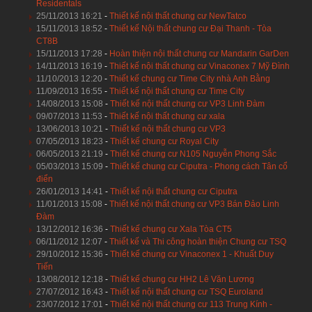
Residentals
25/11/2013 16:21
-
Thiết kế nội thất chung cư NewTatco
15/11/2013 18:52
-
Thiết kế Nội thất chung cư Đại Thanh - Tòa
CT8B
15/11/2013 17:28
-
Hoàn thiện nội thất chung cư Mandarin GarDen
14/11/2013 16:19
-
Thiết kế nội thất chung cư Vinaconex 7 Mỹ Đình
11/10/2013 12:20
-
Thiết kế chung cư Time City nhà Anh Bằng
11/09/2013 16:55
-
Thiết kế nội thất chung cư Time City
14/08/2013 15:08
-
Thiết kế nội thất chung cư VP3 Linh Đàm
09/07/2013 11:53
-
Thiết kế nội thất chung cư xala
13/06/2013 10:21
-
Thiết kế nội thất chung cư VP3
07/05/2013 18:23
-
Thiết kế chung cư Royal City
06/05/2013 21:19
-
Thiết kế chung cư N105 Nguyễn Phong Sắc
05/03/2013 15:09
-
Thiết kế chung cư Ciputra - Phong cách Tân cổ
điển
26/01/2013 14:41
-
Thiết kế nội thất chung cư Ciputra
11/01/2013 15:08
-
Thiết kế nội thất chung cư VP3 Bán Đảo Linh
Đàm
13/12/2012 16:36
-
Thiết kế chung cư Xala Tòa CT5
06/11/2012 12:07
-
Thiết kế và Thi công hoàn thiện Chung cư TSQ
29/10/2012 15:36
-
Thiết kế chung cư Vinaconex 1 - Khuất Duy
Tiến
13/08/2012 12:18
-
Thiết kế chung cư HH2 Lê Văn Lương
27/07/2012 16:43
-
Thiết kế nội thất chung cư TSQ Euroland
23/07/2012 17:01
-
Thiết kế nội thất chung cư 113 Trung Kính -