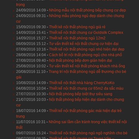
trọng
24/09/2016 14:09
-
Những mẫu nội thất phòng bếp chung cư đẹp
24/09/2016 09:31
-
Những mẫu phòng ngủ đẹp dành cho chung
cư
15/09/2016 09:30
-
Thiết kê nội thất phòng ngủ giá rẻ
14/09/2016 15:41
-
Thiết kế nội thất chung cư Goldsilk Complex
14/09/2016 15:27
-
Thiết kế nội thất phòng ngủ 12m2
08/09/2016 15:12
-
Tư vấn thiết kế nội thất chung cư hiện đại
07/09/2016 10:16
-
Thiết kế nội thất phòng ngủ nhỏ hiện đại đẹp
28/08/2016 14:04
-
Cách bố trí nội thất phòng ngủ cho nhà phố
27/08/2016 09:40
-
Nội thất phòng bếp đơn giản hiện đại
25/08/2016 10:02
-
Tư vấn thiết kế nội thất phòng khách nhà ống
20/08/2016 11:10
-
Trang trí nội thất phòng ngủ dễ thương cho bé
gái
10/08/2016 14:09
-
Thiết kế nội thất nhà hàng CherryKoKo
04/08/2016 10:04
-
Thiết kế nội thất chung cư 65m2 đa sắc màu
27/07/2016 10:30
-
Nội thất phòng bếp biệt thự siêu sang
21/07/2016 10:03
-
Nội thất phòng bếp hiện đại dành cho chung
cư
18/07/2016 14:09
-
Thiết kế nội thất phòng gác mái hiện đại trẻ
trung
11/07/2016 10:31
-
Những sai lầm cần tránh trong việc thiết kế nội
thất
09/07/2016 15:24
-
Thiết kế nội thất phòng ngủ ngộ nghĩnh cho bé
09/07/2016 09:35
-
Thiết kế nội thất chung cư Trung Văn –