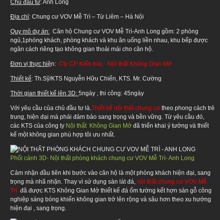
Chủ đầu tư
: Anh Long
Địa chỉ
: Chung cư VOV Mễ Trì – Từ Liêm – Hà Nội
Quy mô dự án:
Căn hộ Chung cư VOV Mễ Trì-Anh Long gồm: 2 phòng
ngủ,1phòng khách, phòng khách và khu ăn uống liền nhau, khu bếp được
ngăn cách riêng tạo không gian thoải mái cho căn hộ.
Đơn vị thực hiệ
n:
Cty CP Kiến trúc - Nội thất Không Gian Mở
Thiết kế
: Th.Sỹ/KTS Nguyễn Hữu Chiến, KTS. Mr. Cường
Thời gian thiết kế lên 3D:
5ngày , thi công: 45ngày
Với yêu cầu của chủ đầu tư là.
Thiết kế nội thất chung cư
theo phong cách trẻ
trung, hiện đại mà phải đảm bảo sang trọng và bền vững. Từ yêu cầu đó,
các KTS của công ty
Nội thất Không Gian Mở
đã triển khai ý tưởng và thiết
kế một không gian phù hợp tôi ưu nhất.
Phối cảnh 3D- Nội thất phòng khách chung cư VOV Mễ Trì- Anh Long
Cảm nhận đầu tiên khi bước vào căn hộ là một phòng khách hiện đại, sang
trọng mà nhã nhặn. Thay vì sử dụng sàn lát đá,
nội thất chung cư VOV Mễ
Trì
đã được KTS Không Gian Mở thiết kế đá ốm tường kết hợn sàn gỗ công
nghiệp sáng bóng khiến không gian trở lên rộng và sâu hơn theo xu hướng
hiện đại , sang trọng.