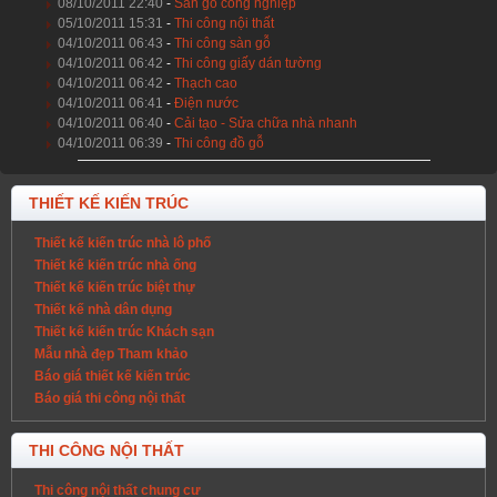
08/10/2011 22:40
-
Sàn gỗ công nghiệp
05/10/2011 15:31
-
Thi công nội thất
04/10/2011 06:43
-
Thi công sàn gỗ
04/10/2011 06:42
-
Thi công giấy dán tường
04/10/2011 06:42
-
Thạch cao
04/10/2011 06:41
-
Điện nước
04/10/2011 06:40
-
Cải tạo - Sửa chữa nhà nhanh
04/10/2011 06:39
-
Thi công đồ gỗ
THIẾT KẾ KIẾN TRÚC
Thiết kế kiến trúc nhà lô phố
Thiết kế kiến trúc nhà ống
Thiết kế kiến trúc biệt thự
Thiết kế nhà dân dụng
Thiết kế kiến trúc Khách sạn
Mẫu nhà đẹp Tham khảo
Báo giá thiết kế kiến trúc
Báo giá thi công nội thất
THI CÔNG NỘI THẤT
Thi công nội thất chung cư