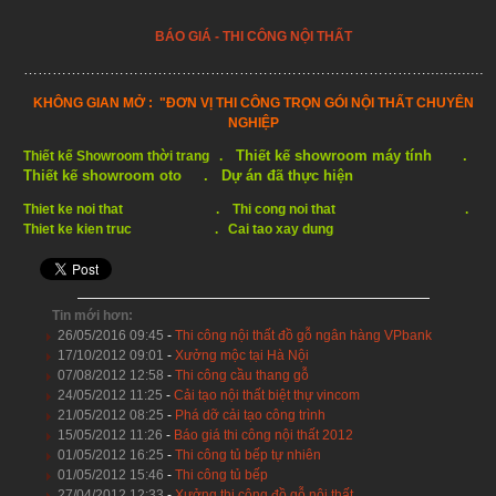
BÁO GIÁ - THI CÔNG NỘI THẤT
…………………………………………………………………………......................................
KHÔNG GIAN MỞ : "ĐƠN VỊ THI CÔNG TRỌN GÓI NỘI THẤT CHUYÊN
NGHIỆP
Thiết kế showroom máy tính
.
Thiết kế Showroom thời trang
.
Thiết kế showroom oto
.
Dự án đã thực hiện
Thiet ke noi that
.
Thi cong noi that
.
Thiet ke kien truc
.
Cai tao xay dung
Tin mới hơn:
26/05/2016 09:45
-
Thi công nội thất đồ gỗ ngân hàng VPbank
17/10/2012 09:01
-
Xưởng mộc tại Hà Nội
07/08/2012 12:58
-
Thi công cầu thang gỗ
24/05/2012 11:25
-
Cải tạo nội thất biệt thự vincom
21/05/2012 08:25
-
Phá dỡ cải tạo công trình
15/05/2012 11:26
-
Báo giá thi công nội thất 2012
01/05/2012 16:25
-
Thi công tủ bếp tự nhiên
01/05/2012 15:46
-
Thi công tủ bếp
27/04/2012 12:33
-
Xưởng thi công đồ gỗ nội thất