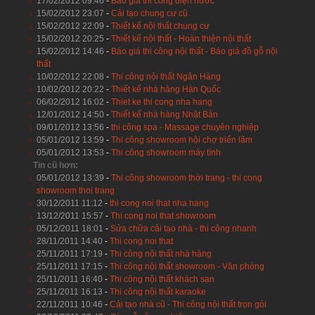
17/02/2012 09:46
-
Báo giá thi công điện nước
15/02/2012 23:07
-
Cải tạo chung cư cũ
15/02/2012 22:09
-
Thiết kế nội thất chung cư
15/02/2012 20:25
-
Thiết kế nội thất - Hoàn thiện nội thất
15/02/2012 14:46
-
Báo giá thi công nội thất - Báo giá đồ gỗ nội
thất
10/02/2012 22:08
-
Thi công nội thất Ngân Hàng
10/02/2012 20:22
-
Thiết kế nhà hàng Hàn Quốc
06/02/2012 16:02
-
Thiet ke thi cong nha hang
12/01/2012 14:50
-
Thiết kế nhà hàng Nhật Bản
09/01/2012 13:56
-
thi công spa - Massage chuyên nghiệp
05/01/2012 13:59
-
Thi công showroom hội chợ triển lãm
05/01/2012 13:53
-
Thi công showroom máy tính
Tin cũ hơn:
05/01/2012 13:39
-
Thi công showroom thời trang - thi cong
showroom thoi trang
30/12/2011 11:12
-
thi cong noi that nha hang
13/12/2011 15:57
-
Thi cong noi that showroom
05/12/2011 18:01
-
Sửa chữa cải tạo nhà - thi công nhanh
28/11/2011 14:40
-
Thi cong noi that
25/11/2011 17:19
-
Thi công nội thất nhà hàng
25/11/2011 17:15
-
Thi công nội thất showroom - Văn phòng
25/11/2011 16:40
-
Thi công nội thất khách sạn
25/11/2011 16:13
-
Thi công nội thất karaoke
22/11/2011 10:46
-
Cải tạo nhà cũ - Thi công nội thất trọn gói