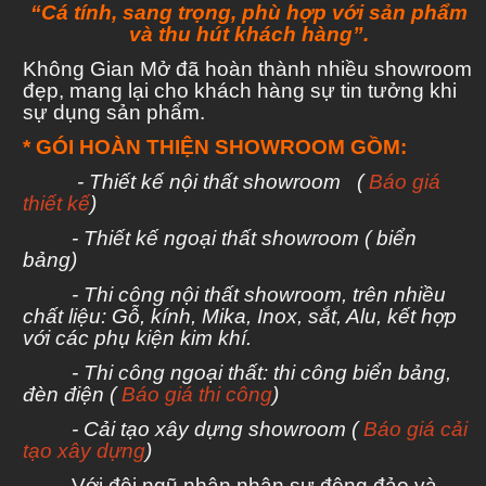
“Cá tính, sang trọng, phù hợp với sản phẩm
và thu hút khách hàng”.
Không Gian Mở đã hoàn thành nhiều showroom
đẹp, mang lại cho khách hàng sự tin tưởng khi
sự dụng sản phẩm.
* GÓI HOÀN THIỆN SHOWROOM GỒM:
- Thiết kế nội thất showroom (
Báo giá
thiết kế
)
- Thiết kế ngoại thất showroom ( biển
bảng)
- Thi công nội thất showroom, trên nhiều
chất liệu: Gỗ, kính, Mika, Inox, sắt, Alu, kết hợp
với các phụ kiện kim khí.
- Thi công ngoại thất: thi công biển bảng,
đèn điện (
Báo giá thi công
)
- Cải tạo xây dựng showroom (
Báo giá cải
tạo xây dựng
)
Với đội ngũ nhân nhân sự đông đảo và