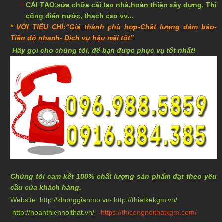
CẢI TẠO:sửa chữa cải tạo nhà,hoàn thiện xây dựng, Thi
công điện nước, thạch cao vv...
* VỚI TIÊU CHÍ:
“Giá thành phù hợp-Chất lượng đảm bảo-
Tiến độ nhanh- Dịch vụ hậu mãi tốt”
Hãy gọi cho chúng tôi, để bạn được phục vụ tốt nhất!
Chúng tôi cam kết 100% chất lượng sản phẩm đạt theo yêu
cầu của khách hàng.
Website:
http://khonggianmo.vn
-
http://thietkekgm.vn/
http://hoanthiennoithat.vn/
-
https://thicongnoithatkgm.com/