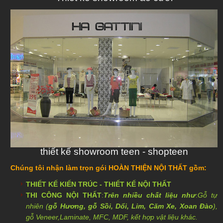
thiết kế showroom teen - shopteen
Chúng tôi nhận làm trọn gói
HOÀN THIỆN NỘI THẤT
gồm:
THIẾT KẾ KIẾN TRÚC
-
THIẾT KẾ NỘI THẤT
THI CÔNG NỘI THẤT
:
Trên nhiều chất liệu như
:
Gỗ tự
nhiên (
gỗ Hương, gỗ Sồi, Dổi, Lim, Căm Xe, Xoan Đào
),
gỗ
Veneer
,
Laminate
, MFC, MDF, kết hợp vật liệu khác.