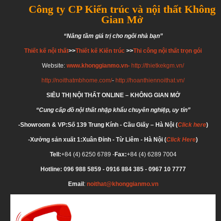
Công ty CP Kiến trúc và nội thất Không
Gian Mở
“Nâng tầm giá trị cho ngôi nhà bạn”
Thiết kế nội thất
>>
Thiết kế Kiến trúc
>>
Thi công nội thất trọn gói
Website:
www.khonggianmo.vn-
http://thietkekgm.vn/
http://noithatmbhome.com/
-
http://hoanthiennoithat.vn/
SIÊU THỊ NỘI THẤT ONLINE – KHÔNG GIAN MỞ
“Cung cấp đồ nội thất nhập khẩu chuyên nghiệp, uy tín”
-Showroom & VP:Số 139 Trung Kính - Cầu Giấy – Hà Nội (
Click here
)
-Xưởng sản xuất 1:Xuân Đỉnh - Từ Liêm - Hà Nội (
Click Here
)
Tell:
+84 (4) 6250 6789 -
Fax:
+84 (4) 6289 7004
Hotline: 096 988 5859
- 0916 884 385 - 0967 10 7777
Email
:
noithat@khonggianmo.vn