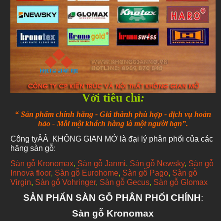
Với tiêu chí
:
“ Sản phẩm chính hãng - Giá thành phù hợp - dịch vụ hoản
hảo -
Mỗi một khách hàng là một người bạn”.
Công tyÂÂ KHÔNG GIAN MỞ là đại lý phân phối của các
hãng sàn gỗ:
Sàn gỗ Kronomax
,
Sàn gỗ Janmi
,
Sàn gỗ Newsky
,
Sàn gỗ
Innova floor
,
Sàn gỗ Eurohome
,
Sàn gỗ Pago
,
Sàn gỗ
Virgin
,
Sàn gỗ Vohringer
,
Sàn gỗ Gecus
,
Sàn gỗ Glomax
SẢN PHẨN SÀN GỖ PHÂN PHỐI CHÍNH
:
Sàn gỗ Kronomax