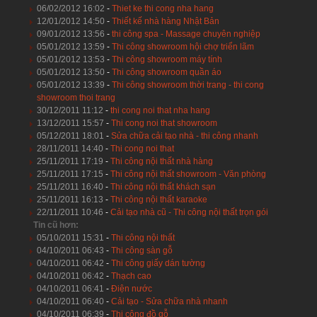
06/02/2012 16:02
-
Thiet ke thi cong nha hang
12/01/2012 14:50
-
Thiết kế nhà hàng Nhật Bản
09/01/2012 13:56
-
thi công spa - Massage chuyên nghiệp
05/01/2012 13:59
-
Thi công showroom hội chợ triển lãm
05/01/2012 13:53
-
Thi công showroom máy tính
05/01/2012 13:50
-
Thi công showroom quần áo
05/01/2012 13:39
-
Thi công showroom thời trang - thi cong
showroom thoi trang
30/12/2011 11:12
-
thi cong noi that nha hang
13/12/2011 15:57
-
Thi cong noi that showroom
05/12/2011 18:01
-
Sửa chữa cải tạo nhà - thi công nhanh
28/11/2011 14:40
-
Thi cong noi that
25/11/2011 17:19
-
Thi công nội thất nhà hàng
25/11/2011 17:15
-
Thi công nội thất showroom - Văn phòng
25/11/2011 16:40
-
Thi công nội thất khách sạn
25/11/2011 16:13
-
Thi công nội thất karaoke
22/11/2011 10:46
-
Cải tạo nhà cũ - Thi công nội thất trọn gói
Tin cũ hơn:
05/10/2011 15:31
-
Thi công nội thất
04/10/2011 06:43
-
Thi công sàn gỗ
04/10/2011 06:42
-
Thi công giấy dán tường
04/10/2011 06:42
-
Thạch cao
04/10/2011 06:41
-
Điện nước
04/10/2011 06:40
-
Cải tạo - Sửa chữa nhà nhanh
04/10/2011 06:39
-
Thi công đồ gỗ