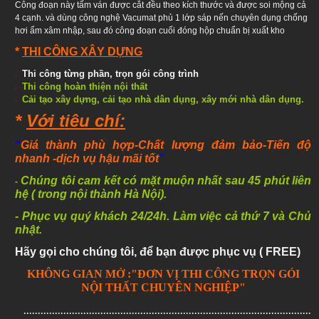
Công đoạn này tấm ván được cắt đều theo kích thước và được soi mộng cả
4 cạnh. và dùng công nghệ Vacumat phủ 1 lớp sáp nến chuyên dụng chống
hơi ẩm xâm nhập, sau đó công đoạn cuối đóng hộp chuẩn bị xuất kho
*
THI CÔNG XÂY DỰNG
Thi công từng phần, trọn gói công trình
Thi công hoàn thiện
nội thất
Cải tạo xây dựng, cải tạo nhà dân dụng, xây mới nhà dân dụng.
*
Với tiêu chí:
“
Giá thành phù hợp-
Chất lượng đảm bảo
-Tiến độ
nhanh
-dịch vụ hậu mãi tốt
”
Chúng tôi cam kết có mặt muộn nhất sau 45 phút liên
-
hệ ( trong nội thành Hà Nội).
- Phục vụ quý khách 24/24h. Làm việc cả thứ 7 và Chủ
nhật.
Hãy gọi cho chúng tôi, để bạn được phục vụ ( FREE)
KHÔNG GIAN MỞ :"ĐƠN VỊ THI CÔNG TRỌN GÓI
NỘI THẤT CHUYÊN NGHIỆP"
.......................................................................................................