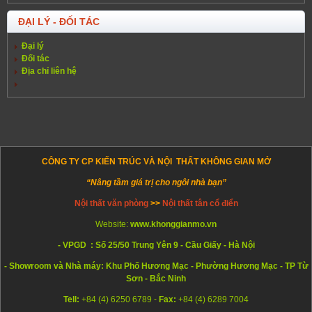
ĐẠI LÝ - ĐỐI TÁC
Đại lý
Đối tác
Địa chỉ liên hệ
CÔNG TY CP KIẾN TRÚC VÀ NỘI THẤT KHÔNG GIAN MỞ
“Nâng tầm giá trị cho ngôi nhà bạn”
Nội thất văn phòng
>>
Nội thất tân cổ điển
Website:
www.khonggianmo.vn
- VPGD : Số 25/50 Trung Yên 9 - Cầu Giấy - Hà Nội
- Showroom và Nhà máy: Khu Phố Hương Mạc - Phường Hương Mạc - TP Từ
Sơn - Bắc Ninh
Tell:
+84 (4) 6250 6789 -
Fax:
+84 (4) 6289 7004