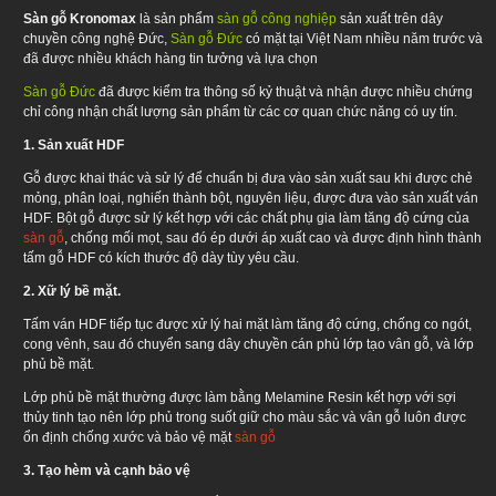
Sàn gỗ Kronomax
là sản phẩm
sàn gỗ công nghiệp
sản xuất trên dây
chuyền công nghệ Đức,
Sàn gỗ Đứ
c
có mặt tại Việt Nam nhiều năm trước và
đã được nhiều khách hàng tin tưởng và lựa chọn
Sàn gỗ Đức
đã được kiểm tra thông số kỷ thuật và nhận được nhiều chứng
chỉ công nhận chất lượng sản phẩm từ các cơ quan chức năng có uy tín.
1. Sản xuất HDF
Gỗ được khai thác và sử lý để chuẩn bị đưa vào sản xuất sau khi được chẻ
mỏng, phân loại, nghiến thành bột, nguyên liệu, được đưa vào sản xuất ván
HDF. Bột gỗ được sử lý kết hợp với các chất phụ gia làm tăng độ cứng của
sàn gỗ
, chống mối mọt, sau đó ép dưới áp xuất cao và được định hình thành
tấm gỗ HDF có kích thước độ dày tùy yêu cầu.
2. Xữ lý bề mặt.
Tấm ván HDF tiếp tục được xử lý hai mặt làm tăng độ cứng, chống co ngót,
cong vênh, sau đó chuyển sang dây chuyền cán phủ lớp tạo vân gỗ, và lớp
phủ bề mặt.
Lớp phủ bề mặt thường được làm bằng Melamine Resin kết hợp với sợi
thủy tinh tạo nên lớp phủ trong suốt giữ cho màu sắc và vân gỗ luôn được
ổn định chống xước và bảo vệ mặt
sàn gỗ
3. Tạo hèm và cạnh bảo vệ