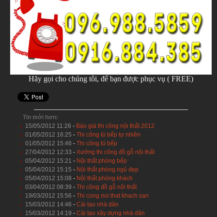
Hãy gọi cho chúng tôi, để bạn được phục vụ ( FREE)
Tin mới hơn:
15/05/2012 11:26
-
Báo giá thi công nội thất 2012
01/05/2012 16:25
-
Thi công tủ bếp tự nhiên
01/05/2012 15:46
-
Thi công tủ bếp
27/04/2012 12:33
-
Xưởng thi công đồ gỗ nội thất
05/04/2012 15:21
-
Nội thất phòng bếp
05/04/2012 15:15
-
Nội thất phòng ngủ đẹp
05/04/2012 15:08
-
Nội thất phòng khách
03/04/2012 08:39
-
Thi công đồ gỗ nội thất
19/03/2012 15:56
-
Thi cong noi that khach san
15/03/2012 14:46
-
Cải tạo nhà dân
15/03/2012 14:19
-
Cải tạo xây dựng nhà dân