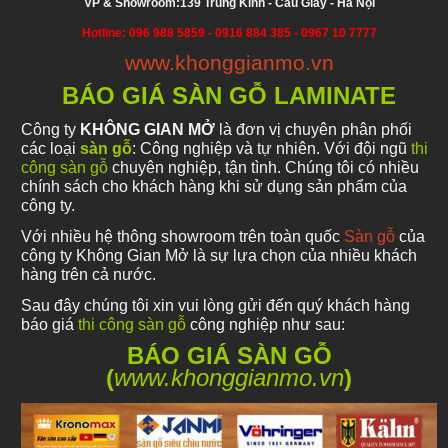
VP & Showroom:139 Trung Kính - Cầu Giấy - Hà Nội
Hotline: 096 988 5859
- 0916 884 385 - 0967 10 7777
www.khonggianmo.vn
BÁO GIÁ SÀN GỖ LAMINATE
Công ty
KHÔNG GIAN MỞ
là đơn vị chuyên phân phối
các loại
sàn gỗ
: Công nghiệp và tự nhiên. Với đội ngũ
thi
công sàn gỗ
chuyên nghiệp, tận tình. Chúng tôi có nhiều
chính sách cho khách hàng khi sử dụng sản phẩm của
công ty.
Với nhiều hệ thông showroom trên toàn quốc
Sàn gỗ
của
công ty Không Gian Mở là sự lựa chọn của nhiều khách
hàng trên cả nước.
Sau đây chúng tôi xin vui lòng gửi đến quý khách hàng
báo giá
thi công sàn gỗ
công nghiệp như sau:
BÁO GIÁ SÀN GỖ
(
www.khonggianmo.vn
)