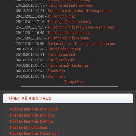
13/12/2011 15:57
-
Thi cong noi that showroom
05/12/2011 18:01
-
Sửa chữa cải tạo nhà - thi công nhanh
28/11/2011 14:40
-
Thi cong noi that
25/11/2011 17:19
-
Thi công nội thất nhà hàng
25/11/2011 17:15
-
Thi công nội thất showroom - Văn phòng
25/11/2011 16:40
-
Thi công nội thất khách sạn
25/11/2011 16:13
-
Thi công nội thất karaoke
22/11/2011 10:46
-
Cải tạo nhà cũ - Thi công nội thất trọn gói
08/10/2011 22:40
-
Sàn gỗ công nghiệp
05/10/2011 15:31
-
Thi công nội thất
04/10/2011 06:43
-
Thi công sàn gỗ
04/10/2011 06:42
-
Thi công giấy dán tường
04/10/2011 06:42
-
Thạch cao
04/10/2011 06:41
-
Điện nước
Trang kế >>
THIẾT KẾ KIẾN TRÚC
Thiết kế kiến trúc nhà lô phố
Thiết kế kiến trúc nhà ống
Thiết kế kiến trúc biệt thự
Thiết kế nhà dân dụng
Thiết kế kiến trúc Khách sạn