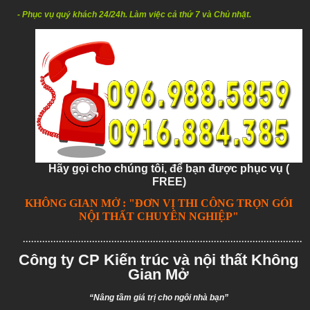
- Phục vụ quý khách 24/24h. Làm việc cả thứ 7 và Chủ nhật.
Hãy gọi cho chúng tôi, để bạn được phục vụ (
FREE)
KHÔNG GIAN MỞ : "ĐƠN VỊ THI CÔNG TRỌN GÓI
NỘI THẤT CHUYÊN NGHIỆP"
.......................................................................................................
Công ty CP Kiến trúc và nội thất Không
Gian Mở
“Nâng tầm giá trị cho ngôi nhà bạn”