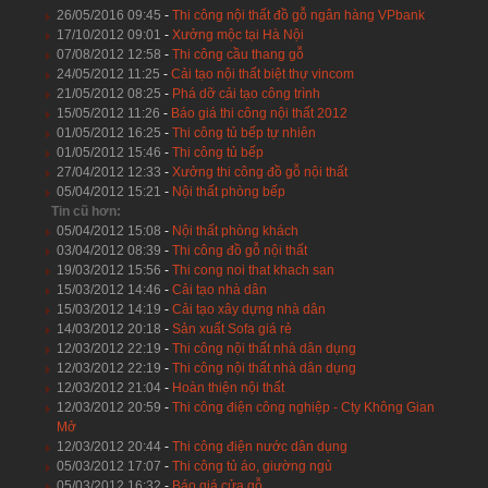
26/05/2016 09:45
-
Thi công nội thất đồ gỗ ngân hàng VPbank
17/10/2012 09:01
-
Xưởng mộc tại Hà Nội
07/08/2012 12:58
-
Thi công cầu thang gỗ
24/05/2012 11:25
-
Cải tạo nội thất biệt thự vincom
21/05/2012 08:25
-
Phá dỡ cải tạo công trình
15/05/2012 11:26
-
Báo giá thi công nội thất 2012
01/05/2012 16:25
-
Thi công tủ bếp tự nhiên
01/05/2012 15:46
-
Thi công tủ bếp
27/04/2012 12:33
-
Xưởng thi công đồ gỗ nội thất
05/04/2012 15:21
-
Nội thất phòng bếp
Tin cũ hơn:
05/04/2012 15:08
-
Nội thất phòng khách
03/04/2012 08:39
-
Thi công đồ gỗ nội thất
19/03/2012 15:56
-
Thi cong noi that khach san
15/03/2012 14:46
-
Cải tạo nhà dân
15/03/2012 14:19
-
Cải tạo xây dựng nhà dân
14/03/2012 20:18
-
Sản xuất Sofa giá rẻ
12/03/2012 22:19
-
Thi công nội thất nhà dân dụng
12/03/2012 22:19
-
Thi công nội thất nhà dân dụng
12/03/2012 21:04
-
Hoàn thiện nội thất
12/03/2012 20:59
-
Thi công điện công nghiệp - Cty Không Gian
Mở
12/03/2012 20:44
-
Thi công điện nước dân dụng
05/03/2012 17:07
-
Thi công tủ áo, giường ngủ
05/03/2012 16:32
-
Báo giá cửa gỗ