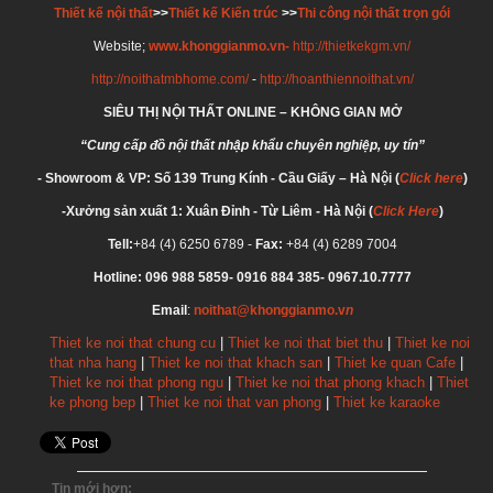
Thiết kế nội thất
>>
Thiết kế Kiến trúc
>>
Thi công nội thất trọn gói
Website;
www.khonggianmo.vn-
http://thietkekgm.vn/
http://noithatmbhome.com/
-
http://hoanthiennoithat.vn/
SIÊU THỊ NỘI THẤT ONLINE – KHÔNG GIAN MỞ
“Cung cấp đồ nội thất nhập khẩu chuyên nghiệp, uy tín”
- Showroom & VP: Số 139 Trung Kính - Cầu Giấy – Hà Nội (
Click here
)
-Xưởng sản xuất 1: Xuân Đỉnh - Từ Liêm - Hà Nội (
Click Here
)
Tell:
+84 (4) 6250 6789 -
Fax:
+84 (4) 6289 7004
Hotline: 096 988 5859
- 0916 884 385
- 0967.10.7777
Email
:
noithat@khonggianmo.v
n
Thiet ke noi that chung cu
|
Thiet ke noi that biet thu
|
Thiet ke noi
that nha hang
|
Thiet ke noi that khach san
|
Thiet ke quan Cafe
|
Thiet ke noi that phong ngu
|
Thiet ke noi that phong khach
|
Thiet
ke phong bep
|
Thiet ke noi that van phong
|
Thiet ke karaoke
Tin mới hơn: