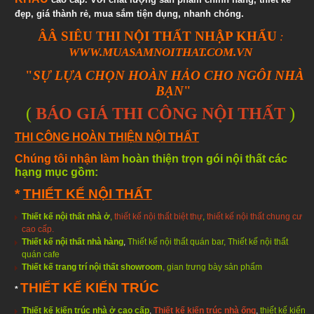
đẹp, giá thành rẻ, mua sắm tiện dụng, nhanh chóng.
ÂÂ SIÊU THI NỘI THẤT NHẬP KHẨU
:
WWW.MUASAMNOITHAT.COM.VN
"
SỰ LỰA CHỌN HOÀN HẢO CHO NGÔI NHÀ
BẠN
"
(
BÁO GIÁ THI CÔNG NỘI THẤT
)
THI CÔNG HOÀN THIỆN NỘI THẤT
Chúng tôi nhận làm
hoàn thiện trọn gói nội thất
các
hạng mục gồm:
*
THIẾT KẾ NỘI THẤT
Thiết kế nội thất nhà ở
,
thiết kế nội thất biệt thự
,
thiết kế nội thất chung cư
cao cấp.
Thiết kế nội thất nhà hàng
,
Thiết kế nội thất quán bar
,
Thiết kế nội thất
quán cafe
Thiết kế trang trí nội thất showroom
, gian trưng bày sản phẩm
THIẾT KẾ KIẾN TRÚC
*
Thiết kế kiến trúc nhà ở cao cấp
,
Thiết kế kiến trúc nhà ống
,
thiết kế kiến