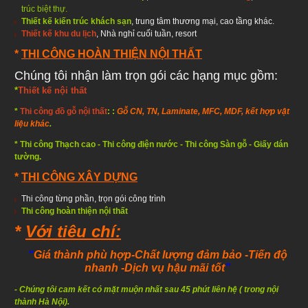
trúc biệt thự
.
Thiết kế kiến trúc khách sạn
, trung tâm thương mại, cao tầng khác.
Thiết kế khu du lịch
, Nhà nghỉ cuối tuần, resort
*
THI CÔNG HOÀN THIỆN NỘI THẤT
Chúng tôi nhận làm trọn gói các hạng mục gồm:
*
Thiết kế nội thất
*
Thi công đồ gỗ nội thất
: :
Gỗ CN, TN, Laminate, MFC, MDF, kết hợp vật
liệu khác
.
* Thi công Thạch cao - Thi công điện nước
- Thi công Sàn gỗ - Giấy dán
tường.
*
THI CÔNG XÂY DỰNG
Thi công từng phần, trọn gói công trình
Thi công hoàn thiện
nội thất
*
Với tiêu chí:
“
Giá thành phù hợp
-Chất lượng đảm bảo
-Tiến độ
nhanh
-Dịch vụ hậu mãi tốt
”
-
Chúng tôi cam kết có mặt muộn nhất sau 45 phút liên hệ ( trong nội
thành Hà Nội).