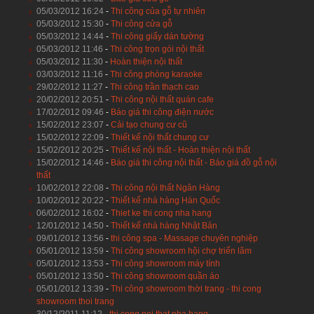
05/03/2012 16:24
-
Thi công của gỗ tự nhiên
05/03/2012 15:30
-
Thi công cửa gỗ
05/03/2012 14:44
-
Thi công giấy dán tường
05/03/2012 11:46
-
Thi công trọn gói nội thất
05/03/2012 11:30
-
Hoàn thiện nội thất
03/03/2012 11:16
-
Thi công phòng karaoke
29/02/2012 11:27
-
Thi công trần thạch cao
20/02/2012 20:51
-
Thi công nội thất quán cafe
17/02/2012 09:46
-
Báo giá thi công điện nước
15/02/2012 23:07
-
Cải tạo chung cư cũ
15/02/2012 22:09
-
Thiết kế nội thất chung cư
15/02/2012 20:25
-
Thiết kế nội thất - Hoàn thiện nội thất
15/02/2012 14:46
-
Báo giá thi công nội thất - Báo giá đồ gỗ nội
thất
10/02/2012 22:08
-
Thi công nội thất Ngân Hàng
10/02/2012 20:22
-
Thiết kế nhà hàng Hàn Quốc
06/02/2012 16:02
-
Thiet ke thi cong nha hang
12/01/2012 14:50
-
Thiết kế nhà hàng Nhật Bản
09/01/2012 13:56
-
thi công spa - Massage chuyên nghiệp
05/01/2012 13:59
-
Thi công showroom hội chợ triển lãm
05/01/2012 13:53
-
Thi công showroom máy tính
05/01/2012 13:50
-
Thi công showroom quần áo
05/01/2012 13:39
-
Thi công showroom thời trang - thi cong
showroom thoi trang
30/12/2011 11:12
-
thi cong noi that nha hang