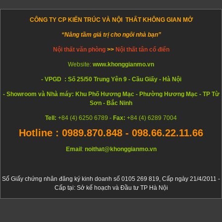
CÔNG TY CP KIẾN TRÚC VÀ NỘI THẤT KHÔNG GIAN MỞ
“Nâng tầm giá trị cho ngôi nhà bạn”
Nội thất văn phòng
>>
Nội thất tân cổ điển
Website:
www.khonggianmo.vn
- VPGD : Số 25/50 Trung Yên 9 - Cầu Giấy - Hà Nội
- Showroom và Nhà máy: Khu Phố Hương Mạc - Phường Hương Mạc - TP Từ
Sơn - Bắc Ninh
Tell:
+84 (4) 6250 6789 -
Fax:
+84 (4) 6289 7004
Hotline : 0989.870.848 - 098.66.22.11.66
Email
:
noithat@khonggianmo.vn
Số Giấy chứng nhân đăng ký kinh doanh số 0105 269 819, Cấp ngày 21/4/2011 -
Cấp tại: Sở kế hoạch và Đầu tư TP Hà Nội