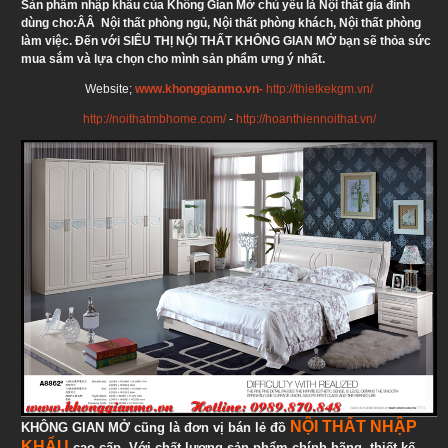
Sản phẩm nhập khẩu của Không Gian Mở chủ yếu là Nội thất gia đình
dùng cho:ÂÂ Nội thất phòng ngủ, Nội thất phòng khách, Nội thất phòng
làm việc. Đến với SIÊU THỊ NỘI THẤT KHÔNG GIAN MỞ bạn sẽ thỏa sức
mua sắm và lựa chọn cho mình sản phẩm ưng ý nhất.
Website;
www.khonggianmo.vn-
http://thietkekgm.vn/
http://noithatmbhome.com/
-
http://hoanthiennoithat.vn/
NỘI THẤT NHẬP
KHÔNG GIAN MỞ cũng là đơn vị bán lẻ đồ
KHẨU
cao cấp. Với chất lượng sản phẩm chính hãng, thiết kế