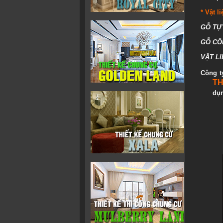
* Vật l
GỖ TỰ 
GỖ CÔN
VẬT LI
Công t
T
dụ