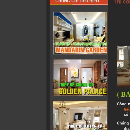
Thi cô
CHUNG CƯ TIÊU BIỂU
(
BÁ
Công ty
liệ
có 
Chúng 
địa