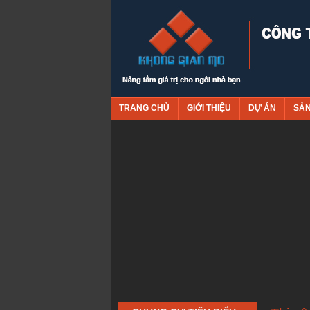
TRANG CHỦ
GIỚI THIỆU
DỰ ÁN
SẢ