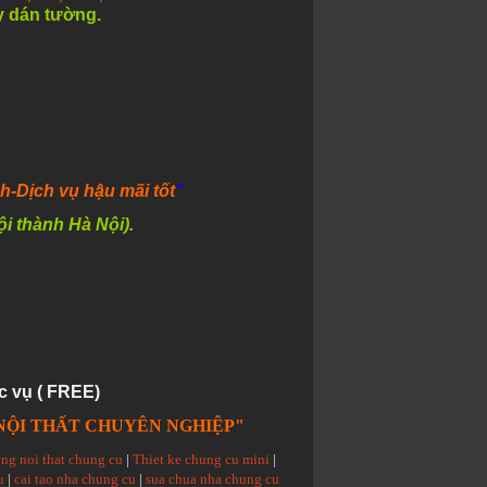
ấy dán tường.
nh
-Dịch vụ hậu mãi tốt
”
ội thành Hà Nội).
c vụ ( FREE)
NỘI THẤT CHUYÊN NGHIỆP"
ong noi that chung cu
|
Thiet ke chung cu mini
|
u
|
cai tao nha chung cu
|
sua chua nha chung cu