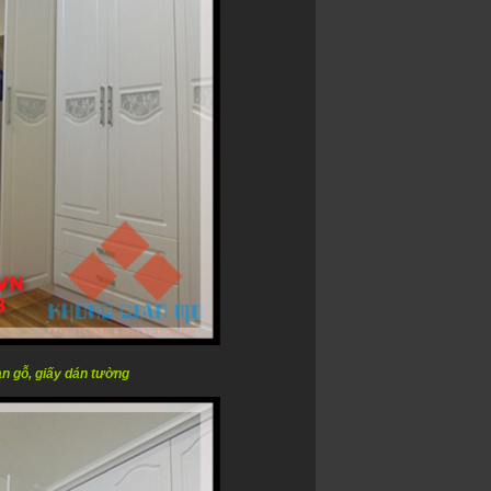
àn gỗ, giấy dán tường