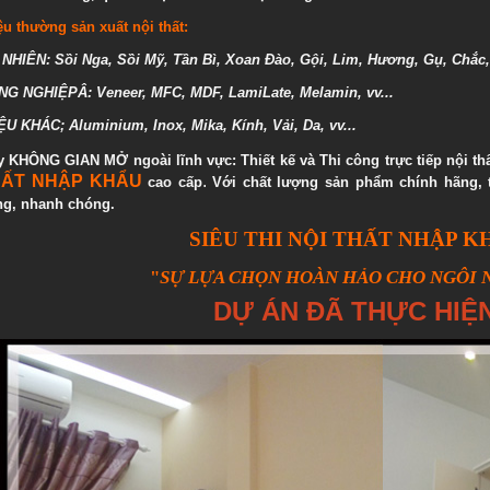
iệu thường sản xuất nội thất:
NHIÊN: Sồi Nga, Sồi Mỹ, Tần Bì, Xoan Đào, Gội, Lim, Hương, Gụ, Chắc
G NGHIỆPÂ: Veneer, MFC, MDF, LamiLate, Melamin, vv...
ỆU KHÁC; Aluminium, Inox, Mika, Kính, Vải, Da, vv...
y KHÔNG GIAN MỞ ngoài lĩnh vực: Thiết kế và Thi công trực tiếp nội thấ
HẤT NHẬP KHẨU
.
cao cấp
Với chất lượng sản phẩm chính hãng, t
ng, nhanh chóng.
SIÊU THI NỘI THẤT NHẬP K
"
SỰ LỰA CHỌN HOÀN HẢO CHO NGÔI 
DỰ ÁN ĐÃ THỰC HIỆ