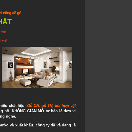
hi công đồ gỗ
HẤT
.vn/
t.vn/
hiều chất liệu:
Gỗ CN, gỗ TN, kết hợp vật
ồng bộ. KHÔNG GIAN MỞ tự hào là đơn vị
ong nghề.
nước và xuất khẩu. công ty đã và đang là