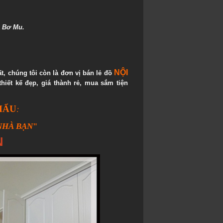
,
Bơ Mu
.
NỘI
t, chúng tôi còn là đơn vị bán lẻ đồ
hiết kế đẹp, giá thành rẻ, mua sắm tiện
HẨU
:
NHÀ BẠN
"
N