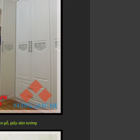
àn gỗ, giấy dán tường