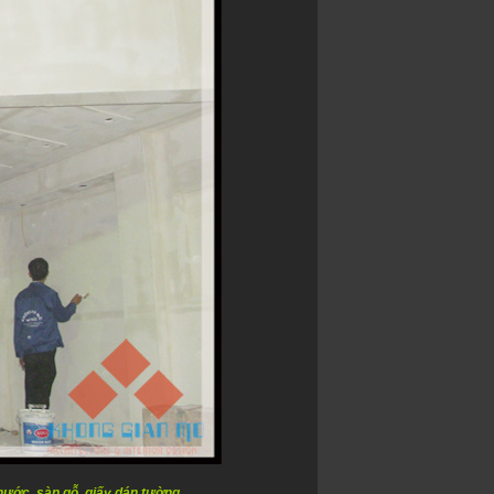
n nước, sàn gỗ, giấy dán tường.