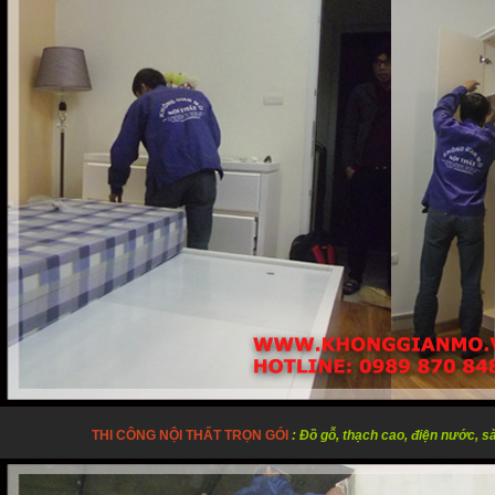
THI CÔNG NỘI THẤT TRỌN GÓI
: Đồ gỗ, thạch cao, điện nước, s