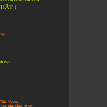
THẤT
)
 cấp
.
iệt thự
.
.
, Trắc, Hương
nox, Alu, Kính, Đá vv...