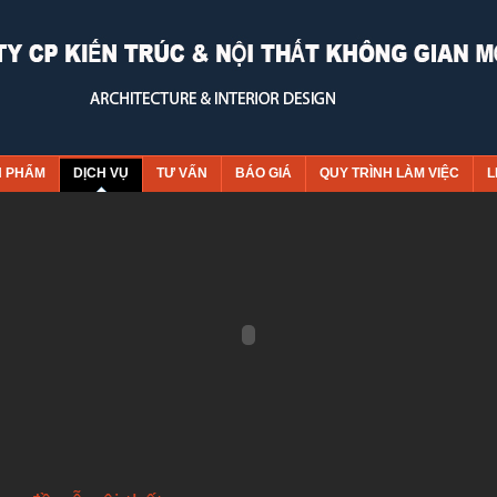
N PHẨM
DỊCH VỤ
TƯ VẤN
BÁO GIÁ
QUY TRÌNH LÀM VIỆC
L