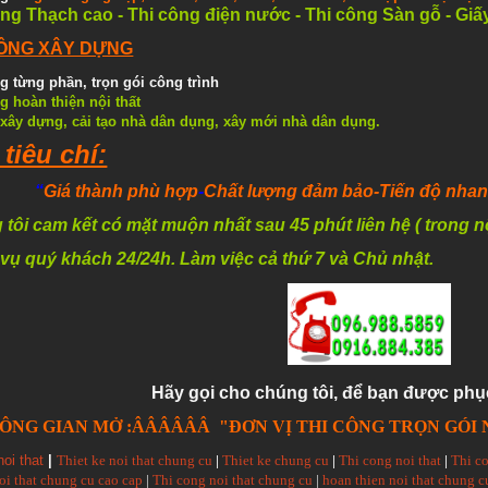
ông Thạch cao - Thi công điện nước
- Thi công Sàn gỗ - Gi
CÔNG XÂY DỰNG
g từng phần, trọn gói công trình
g hoàn thiện
nội thất
 xây dựng, cải tạo nhà dân dụng, xây mới nhà dân dụng.
 tiêu chí:
“
Giá thành phù hợp
-
Chất lượng đảm bảo
-Tiến độ nha
tôi cam kết có mặt muộn nhất sau 45 phút liên hệ ( trong n
 vụ quý khách 24/24h. Làm việc cả thứ 7 và Chủ nhật.
Hãy gọi cho chúng tôi, để bạn được phụ
ÔNG GIAN MỞ :ÂÂÂÂÂÂ "ĐƠN VỊ THI CÔNG TRỌN GÓI 
noi that
|
Thiet ke noi that chung cu
|
Thiet ke chung cu
|
Thi cong noi that
|
Thi c
oi that chung cu cao cap
|
Thi cong noi that chung cu
|
hoan thien noi that chung c