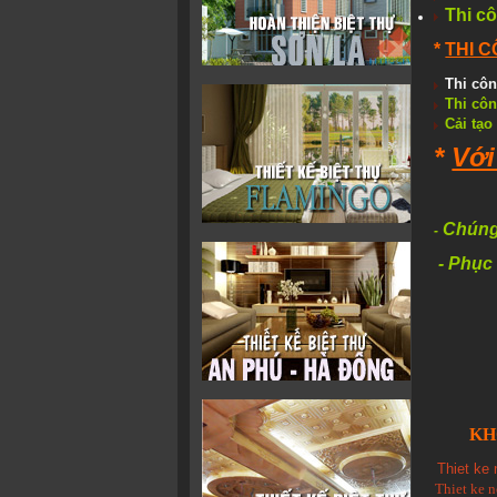
Thi c
*
THI 
Thi côn
Thi côn
Cải tạo
*
Với
Chúng 
-
- Phục
KH
Thiet ke 
Thiet ke n