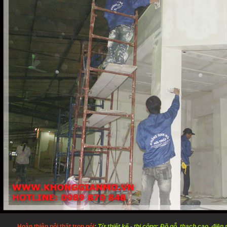
Hoàn thiện nội thất trọn gói
: Từ thiết kế - thi công: Đồ gỗ, thạch cao, điệ