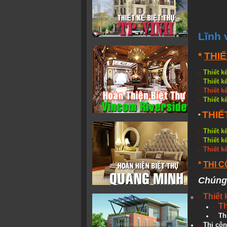
Lĩnh 
*
THIẾ
Thiết k
Thiết k
Thiết k
Thiết k
THIẾ
*
Thiết k
Thiết k
Thiết k
*
THI 
Chúng 
Thiết 
Th
Th
Thi cô