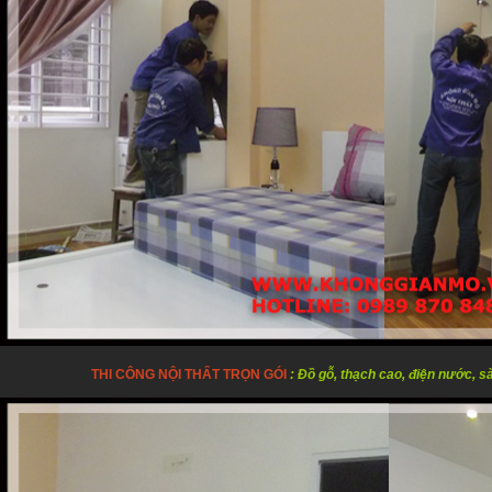
THI CÔNG NỘI THẤT TRỌN GÓI
: Đồ gỗ, thạch cao, điện nước, s