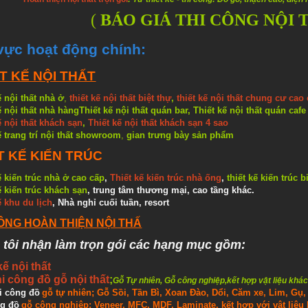
(
BÁO GIÁ THI CÔNG NỘI 
vực hoạt
động chính:
T KẾ NỘI THẤT
ế nội thất nhà ở
,
thiết kế nội thất biệt thự
,
thiết kế nội thất chung cư cao
ế nội thất nhà hàng
Thiết kế nội thất quán bar
,
Thiết kế nội thất quán cafe
ế nội thất khách sạn
,
Thiết kế nội thất khách sạn 4 sao
ế trang trí nội thất showroom
,
gian trưng bày sản phẩm
T KẾ KIẾN TRÚC
ế kiến trúc nhà ở cao cấp
,
Thiết kế kiến trúc nhà ống
,
thiết kế kiến trúc b
ế kiến trúc khách sạn
, trung tâm thương mại, cao tầng khác.
ế khu du lịch
, Nhà nghỉ cuối tuần, resort
CÔNG HOÀN THIỆN NỘI THẤ
tôi nhận làm trọn gói các hạng mục gồm:
kế nội thất
i công đồ gỗ nội thất
;
Gỗ Tự nhiên, Gỗ công nghiệp,kết hợp vật liệu khác
i công đồ
gỗ tự nhiên; Gỗ Sồi, Tần Bì, Xoan Đào, Dổi, Căm xe, Lim, Gụ
ng đồ
gỗ công nghiệp; Veneer, MFC, MDF, Laminate, kết hợp với vật liệu I