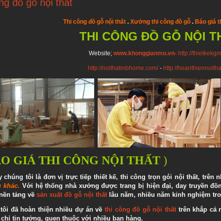
ng đồ gỗ nội thất
Thi công đồ gỗ nội thất
.
Xưởng thi công đồ gỗ
.
Báo giá t
THI CÔNG ĐỒ GỖ NỘI T
Website;
www.khonggianmo.vn-
http://thietkekgm
http://noithatmbhome.com/
-
http://hoanthiennoitha
O GIÁ THI CÔNG NỘI THẤT
)
 chúng tôi là đơn vị trực tiếp thiết kế, thi công trọn gói nội thất,
trên n
u khác.
Với hệ thống nhà xưởng được trang bị hiện đại, day truyền đ
nền tảng về
sản xuất đồ gỗ nội thất
lâu năm, nhiều năm kinh nghiệm tr
tôi đã hoàn thiện nhiều dự án về
thi công đồ gỗ nội thất
trên khắp cả 
 chỉ tin tưởng, quen thuộc với nhiều bạn hàng.