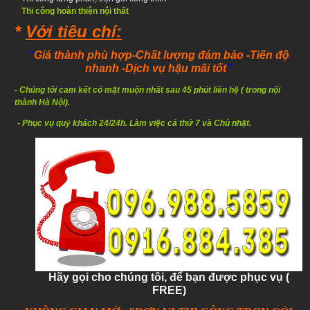
Thi công hoàn thiện
nội thất
*
Với tiêu chí:
“
Giá thành phù hợp
-Chất lượng đảm bảo
-Tiến độ
nhanh
-Dịch vụ hậu mãi tốt
”
-
Chúng tôi cam kết có mặt muộn nhất sau 45 phút liên hệ ( trong nội
thành Hà Nội).
- Phục vụ quý khách 24/24h. Làm việc cả thứ 7 và Chủ nhật.
Hãy gọi cho chúng tôi, để bạn được phục vụ (
FREE)