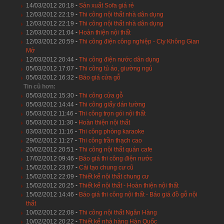
14/03/2012 20:18
-
Sản xuất Sofa giá rẻ
12/03/2012 22:19
-
Thi công nội thất nhà dân dụng
12/03/2012 22:19
-
Thi công nội thất nhà dân dụng
12/03/2012 21:04
-
Hoàn thiện nội thất
12/03/2012 20:59
-
Thi công điện công nghiệp - Cty Không Gian
Mở
12/03/2012 20:44
-
Thi công điện nước dân dụng
05/03/2012 17:07
-
Thi công tủ áo, giường ngủ
05/03/2012 16:32
-
Báo giá cửa gỗ
Tin cũ hơn:
05/03/2012 15:30
-
Thi công cửa gỗ
05/03/2012 14:44
-
Thi công giấy dán tường
05/03/2012 11:46
-
Thi công trọn gói nội thất
05/03/2012 11:30
-
Hoàn thiện nội thất
03/03/2012 11:16
-
Thi công phòng karaoke
29/02/2012 11:27
-
Thi công trần thạch cao
20/02/2012 20:51
-
Thi công nội thất quán cafe
17/02/2012 09:46
-
Báo giá thi công điện nước
15/02/2012 23:07
-
Cải tạo chung cư cũ
15/02/2012 22:09
-
Thiết kế nội thất chung cư
15/02/2012 20:25
-
Thiết kế nội thất - Hoàn thiện nội thất
15/02/2012 14:46
-
Báo giá thi công nội thất - Báo giá đồ gỗ nội
thất
10/02/2012 22:08
-
Thi công nội thất Ngân Hàng
10/02/2012 20:22
-
Thiết kế nhà hàng Hàn Quốc