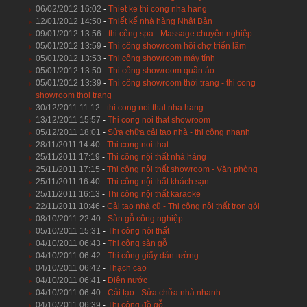
06/02/2012 16:02
-
Thiet ke thi cong nha hang
12/01/2012 14:50
-
Thiết kế nhà hàng Nhật Bản
09/01/2012 13:56
-
thi công spa - Massage chuyên nghiệp
05/01/2012 13:59
-
Thi công showroom hội chợ triển lãm
05/01/2012 13:53
-
Thi công showroom máy tính
05/01/2012 13:50
-
Thi công showroom quần áo
05/01/2012 13:39
-
Thi công showroom thời trang - thi cong
showroom thoi trang
30/12/2011 11:12
-
thi cong noi that nha hang
13/12/2011 15:57
-
Thi cong noi that showroom
05/12/2011 18:01
-
Sửa chữa cải tạo nhà - thi công nhanh
28/11/2011 14:40
-
Thi cong noi that
25/11/2011 17:19
-
Thi công nội thất nhà hàng
25/11/2011 17:15
-
Thi công nội thất showroom - Văn phòng
25/11/2011 16:40
-
Thi công nội thất khách sạn
25/11/2011 16:13
-
Thi công nội thất karaoke
22/11/2011 10:46
-
Cải tạo nhà cũ - Thi công nội thất trọn gói
08/10/2011 22:40
-
Sàn gỗ công nghiệp
05/10/2011 15:31
-
Thi công nội thất
04/10/2011 06:43
-
Thi công sàn gỗ
04/10/2011 06:42
-
Thi công giấy dán tường
04/10/2011 06:42
-
Thạch cao
04/10/2011 06:41
-
Điện nước
04/10/2011 06:40
-
Cải tạo - Sửa chữa nhà nhanh
04/10/2011 06:39
-
Thi công đồ gỗ