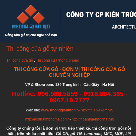
Thi công của gỗ tự nhiên
Thi công cửa gỗ
.
Thi công cửa thông phòng
THI CÔNG CỬA GỖ - ĐƠN VỊ THI CÔNG CỬA GỖ
CHUYÊN NGHIỆP
VP & Showroom: 139 Trung kính - Cầu Giấy - Hà Nội
Hotline:
096.988.5859 - 0916.884.385 -
0967.10.7777
Website;
www.khonggianmo.vn-
http://thietkekgm.vn/
http://noithatmbhome.com/
-
http://hoanthiennoithat.vn
/
Công ty chúng tôi là đơn vị trực tiếp thiết kế, thi công trọn gói nội
thất.,
trên nhiều chất liệu:
Gỗ CN, gỗ TN, Laminate, MFC, MDF, kết