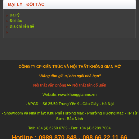
ĐẠI LÝ - ĐỐI TÁC
Đại lý
Đối tác
Địa chỉ liên hệ
CÔNG TY CP KIẾN TRÚC VÀ NỘI THẤT KHÔNG GIAN MỞ
“Nâng tầm giá trị cho ngôi nhà bạn”
Nội thất văn phòng
>>
Nội thất tân cổ điển
Website:
www.khonggianmo.vn
- VPGD : Số 25/50 Trung Yên 9 - Cầu Giấy - Hà Nội
- Showroom và Nhà máy: Khu Phố Hương Mạc - Phường Hương Mạc - TP Từ
Sơn - Bắc Ninh
Tell:
+84 (4) 6250 6789 -
Fax:
+84 (4) 6289 7004
Hotline : 0989.870.848 - 098.66.22.11.66