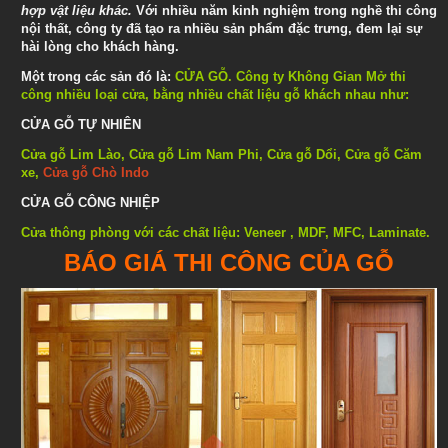
hợp vật liệu khác.
Với nhiều năm kinh nghiệm trong nghề thi công
nội thất, công ty đã tạo ra nhiều sản phẩm đặc trưng, đem lại sự
hài lòng cho khách hàng.
Một trong các sản đó là:
CỬA GỖ
. Công ty Không Gian Mở thi
công nhiều loại cửa, bằng nhiều chất liệu gỗ khách nhau như:
CỬA GỖ TỰ NHIÊN
Cửa gỗ Lim Lào
,
Cửa gỗ Lim Nam Phi
,
Cửa gỗ Dổi
,
Cửa gỗ Căm
xe
,
Cửa gỗ Chò Indo
CỬA GỖ CÔNG NHIỆP
Cửa thông phòng
với các chất liệu: Veneer , MDF, MFC, Laminate.
BÁO GIÁ THI CÔNG CỦA GỖ