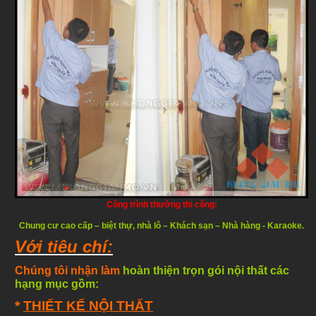
Công trình thường thi công:
Chung cư cao cấp – biệt thự, nhà lô – Khách sạn – Nhà hàng - Karaoke.
Với tiêu chí:
Chúng tôi nhận làm
hoàn thiện trọn gói nội thất
các
hạng mục gồm:
*
THIẾT KẾ NỘI THẤT