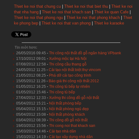
Thiet ke noi that chung cu
|
Thiet ke noi that biet thu
|
Thiet ke noi
that nha hang
|
Thiet ke noi that khach san
|
Thiet ke quan Cafe
|
Thiet ke noi that phong ngu
|
Thiet ke noi that phong khach
|
Thiet
ke phong bep
|
Thiet ke noi that van phong
|
Thiet ke karaoke
Tin mới hơn:
26/05/2016 09:45
-
Thi công nội thất đồ gỗ ngân hàng VPbank
17/10/2012 09:01
-
Xưởng mộc tại Hà Nội
07/08/2012 12:58
-
Thi công cầu thang gỗ
24/05/2012 11:25
-
Cải tạo nội thất biệt thự vincom
21/05/2012 08:25
-
Phá dỡ cải tạo công trình
15/05/2012 11:26
-
Báo giá thi công nội thất 2012
01/05/2012 16:25
-
Thi công tủ bếp tự nhiên
01/05/2012 15:46
-
Thi công tủ bếp
27/04/2012 12:33
-
Xưởng thi công đồ gỗ nội thất
05/04/2012 15:21
-
Nội thất phòng bếp
05/04/2012 15:15
-
Nội thất phòng ngủ đẹp
05/04/2012 15:08
-
Nội thất phòng khách
03/04/2012 08:39
-
Thi công đồ gỗ nội thất
19/03/2012 15:56
-
Thi cong noi that khach san
15/03/2012 14:46
-
Cải tạo nhà dân
15/03/2012 14:19
-
Cải tạo xây dựng nhà dân