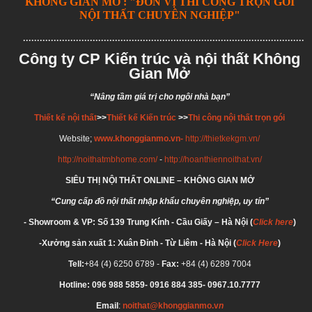
KHÔNG GIAN MỞ : "ĐƠN VỊ THI CÔNG TRỌN GÓI
NỘI THẤT CHUYÊN NGHIỆP"
.......................................................................................................
Công ty CP Kiến trúc và nội thất Không
Gian Mở
“Nâng tầm giá trị cho ngôi nhà bạn”
Thiết kế nội thất
>>
Thiết kế Kiến trúc
>>
Thi công nội thất trọn gói
Website;
www.khonggianmo.vn-
http://thietkekgm.vn/
http://noithatmbhome.com/
-
http://hoanthiennoithat.vn/
SIÊU THỊ NỘI THẤT ONLINE – KHÔNG GIAN MỞ
“Cung cấp đồ nội thất nhập khẩu chuyên nghiệp, uy tín”
- Showroom & VP: Số 139 Trung Kính - Cầu Giấy – Hà Nội (
Click here
)
-Xưởng sản xuất 1: Xuân Đỉnh - Từ Liêm - Hà Nội (
Click Here
)
Tell:
+84 (4) 6250 6789 -
Fax:
+84 (4) 6289 7004
Hotline: 096 988 5859
- 0916 884 385
- 0967.10.7777
Email
:
noithat@khonggianmo.v
n