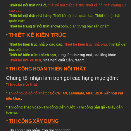
Thiết kế nội thất nhà ở
,
thiết kế nội thất biệt thự
,
thiết kế nội thất chung cư
cao cấp.
Thiết kế nội thất nhà hàng
,
Thiết kế nội thất quán bar
,
Thiết kế nội thất
quán cafe
Thiết kế trang trí nội thất showroom
, gian trưng bày sản phẩm
THIẾT KẾ KIẾN TRÚC
*
Thiết kế kiến trúc nhà ở cao cấp
,
Thiết kế kiến trúc nhà ống
,
thiết kế kiến
trúc biệt thự
.
Thiết kế kiến trúc khách sạn
, trung tâm thương mại, cao tầng khác.
Thiết kế khu du lịch
, Nhà nghỉ cuối tuần, resort
*
THI CÔNG HOÀN THIỆN NỘI THẤT
Chúng tôi nhận làm trọn gói các hạng mục gồm:
*
Thiết kế nội thất
*
Thi công đồ gỗ nội thất
: :
Gỗ CN, TN, Laminate, MFC, MDF, kết hợp vật
liệu khác
.
* Thi công Thạch cao - Thi công điện nước
- Thi công Sàn gỗ - Giấy dán
tường.
*
THI CÔNG XÂY DỰNG
Thi công từng phần, trọn gói công trình