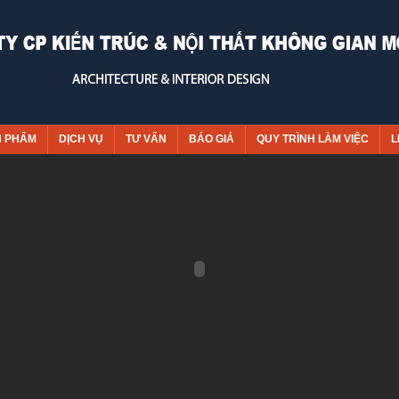
N PHẨM
DỊCH VỤ
TƯ VẤN
BÁO GIÁ
QUY TRÌNH LÀM VIỆC
L