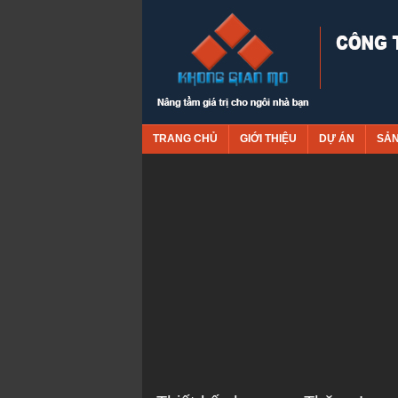
TRANG CHỦ
GIỚI THIỆU
DỰ ÁN
SẢ