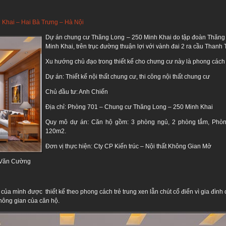
h Khai – Hai Bà Trưng – Hà Nội
Dự án chung cư Thăng Long – 250 Minh Khai do tập đoàn Thăng 
Minh Khai, trên trục đường thuận lợi với vành đai 2 ra cầu Thanh T
Xu hướng chủ đạo trong thiết kế cho chưng cư này là phong cách 
Dự án: Thiết kế nội thất chung cư, thi công nội thất chung cư
Chủ đầu tư: Anh Chiến
Địa chỉ: Phòng 701 – Chung cư Thăng Long – 250 Minh Khai
Quy mô dự án: Căn hộ gồm: 3 phòng ngủ, 2 phòng tắm, Phòng
120m2.
Đơn vị thực hiện: Cty CP Kiến trúc – Nội thất Không Gian Mở
n Văn Cường
ủa mình được thiết kế theo phong cách trẻ trung xen lẫn chút cổ điển vì gia đìn
hông gian của căn hộ.